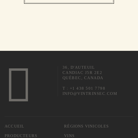
36, D'AUTEUIL
CANDIAC J5R 2E2
QUÉBEC, CANADA
T : +1 438 501 7798
INFO@VINTRINSEC.COM
ACCUEIL
RÉGIONS VINICOLES
PRODUCTEURS
VINS