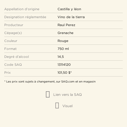
Appellation d’origine
Castilla y léon
Designation réglementée
Vino de la tierra
Producteur
Raul Perez
Cépage(s)
Grenache
Couleur
Rouge
Format
750 ml
Degré d’alcool
14,5
Code SAQ
13114120
Prix
101,50 $*
* Les prix sont sujets à changement, sur SAQ.com et en magasin
Lien vers la SAQ
Visuel