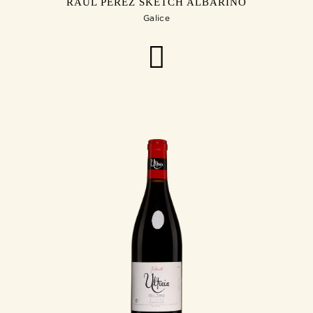
RAÚL PÉREZ SKETCH ALBARINO
Galice