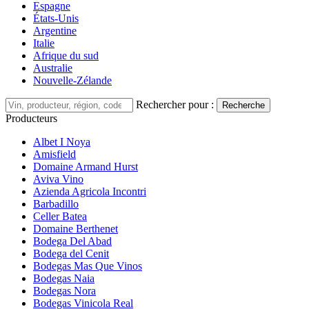
Espagne
États-Unis
Argentine
Italie
Afrique du sud
Australie
Nouvelle-Zélande
Rechercher pour :
Recherche
Producteurs
Albet I Noya
Amisfield
Domaine Armand Hurst
Aviva Vino
Azienda Agricola Incontri
Barbadillo
Celler Batea
Domaine Berthenet
Bodega Del Abad
Bodega del Cenit
Bodegas Mas Que Vinos
Bodegas Naia
Bodegas Nora
Bodegas Vinicola Real