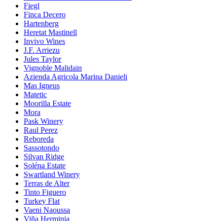
Fiegl
Finca Decero
Hartenberg
Heretat Mastinell
Invivo Wines
J.F. Arriezu
Jules Taylor
Vignoble Malidain
Azienda Agricola Marina Danieli
Mas Igneus
Matetic
Moorilla Estate
Mora
Pask Winery
Raul Perez
Reboreda
Sassotondo
Silvan Ridge
Soléna Estate
Swartland Winery
Terras de Alter
Tinto Figuero
Turkey Flat
Vaeni Naoussa
Viña Herminia