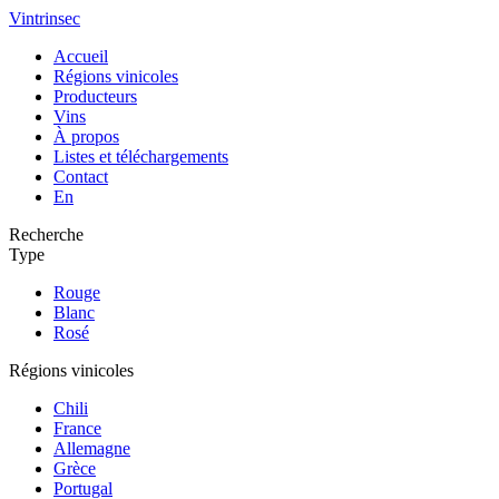
Vintrinsec
Accueil
Régions vinicoles
Producteurs
Vins
À propos
Listes et téléchargements
Contact
En
Recherche
Type
Rouge
Blanc
Rosé
Régions vinicoles
Chili
France
Allemagne
Grèce
Portugal