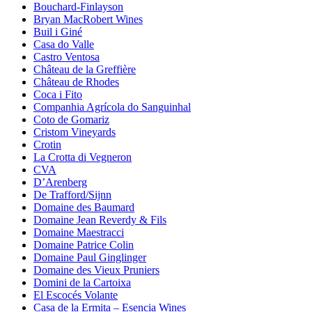
Bouchard-Finlayson
Bryan MacRobert Wines
Buil i Giné
Casa do Valle
Castro Ventosa
Château de la Greffière
Château de Rhodes
Coca i Fito
Companhia Agrícola do Sanguinhal
Coto de Gomariz
Cristom Vineyards
Crotin
La Crotta di Vegneron
CVA
D’Arenberg
De Trafford/Sijnn
Domaine des Baumard
Domaine Jean Reverdy & Fils
Domaine Maestracci
Domaine Patrice Colin
Domaine Paul Ginglinger
Domaine des Vieux Pruniers
Domini de la Cartoixa
El Escocés Volante
Casa de la Ermita – Esencia Wines