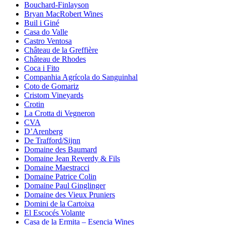
Bouchard-Finlayson
Bryan MacRobert Wines
Buil i Giné
Casa do Valle
Castro Ventosa
Château de la Greffière
Château de Rhodes
Coca i Fito
Companhia Agrícola do Sanguinhal
Coto de Gomariz
Cristom Vineyards
Crotin
La Crotta di Vegneron
CVA
D’Arenberg
De Trafford/Sijnn
Domaine des Baumard
Domaine Jean Reverdy & Fils
Domaine Maestracci
Domaine Patrice Colin
Domaine Paul Ginglinger
Domaine des Vieux Pruniers
Domini de la Cartoixa
El Escocés Volante
Casa de la Ermita – Esencia Wines