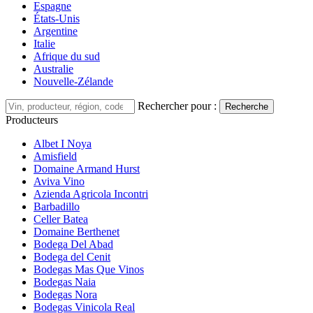
Espagne
États-Unis
Argentine
Italie
Afrique du sud
Australie
Nouvelle-Zélande
Rechercher pour :
Recherche
Producteurs
Albet I Noya
Amisfield
Domaine Armand Hurst
Aviva Vino
Azienda Agricola Incontri
Barbadillo
Celler Batea
Domaine Berthenet
Bodega Del Abad
Bodega del Cenit
Bodegas Mas Que Vinos
Bodegas Naia
Bodegas Nora
Bodegas Vinicola Real