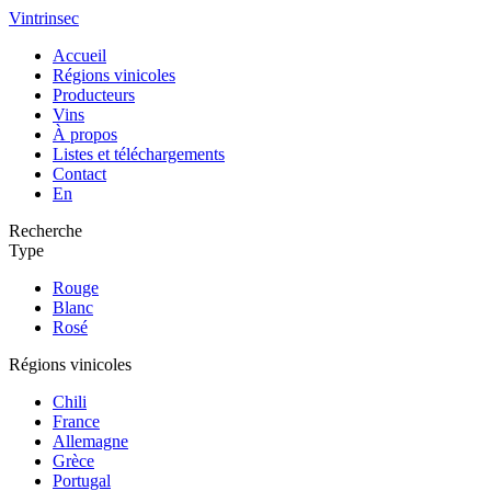
Vintrinsec
Accueil
Régions vinicoles
Producteurs
Vins
À propos
Listes et téléchargements
Contact
En
Recherche
Type
Rouge
Blanc
Rosé
Régions vinicoles
Chili
France
Allemagne
Grèce
Portugal