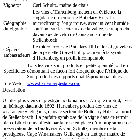
Vigneron
Carl Schultz, maître de chais
Les vins d’Hartenberg mettent en évidence la
singularité du terroir de Bottelary Hills. Le
Géographie
microclimat qu’on y trouve, avec un vent humide
du vignoble
soufflant sur les coteaux de la vallée, se rapproche
davantage de celui de Constancia que de
Stellenbosch.
Le microterroir de Bottalary Hill et le sol graveleux
Cépages
de la parcelle Gravel Hill procurent à la syrah
ambassadeurs
d’Hartenberg un profil incomparable.
Tous les vins sont produits en petite quantité tout en
Spécificités
démontrant de façon fort éloquente que l'Afrique du
Sud produit des rapports qualité-prix imbattables.
Site Web
www.hartenbergestate.com
Description
Un des plus vieux et prestigieux domaines d'Afrique du Sud, avec
un héritage datant de 1692, Hartenberg produit des vins de
« caractère », élégants, dans le secteur de Bottelary Hills, au nord
de Stellenbosch. La parfaite symbiose de la vigne dans ce terroir
bien distinct se manifeste par la mise en place d’un programme de
préservation de la biodiversité. Carl Schultz, membre de la
prestigieuse Cape Winamakers Guild agit en tant que maître de