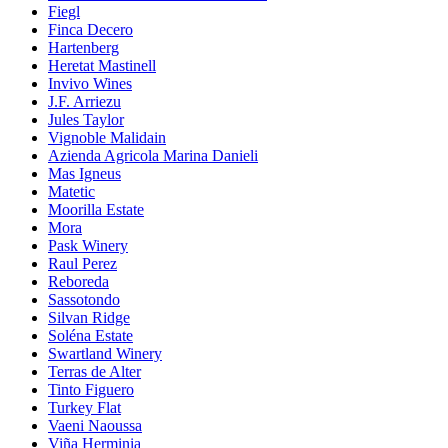
Fiegl
Finca Decero
Hartenberg
Heretat Mastinell
Invivo Wines
J.F. Arriezu
Jules Taylor
Vignoble Malidain
Azienda Agricola Marina Danieli
Mas Igneus
Matetic
Moorilla Estate
Mora
Pask Winery
Raul Perez
Reboreda
Sassotondo
Silvan Ridge
Soléna Estate
Swartland Winery
Terras de Alter
Tinto Figuero
Turkey Flat
Vaeni Naoussa
Viña Herminia