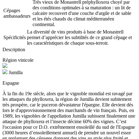
Très vieux de Monastrell préphylloxera choyé par
des conditions optimales à sa maturation : un lit de
Cépages
calcaire recouvert d'une couche d'argile et de sable
ambassadeurs
et les étés chauds du climat méditerranéen
continental.
La diversité de vins produits à base de Monastrell
Spécificités
permet d’apprécier les subtilités de ce grand cépage et
les caractéristiques de chaque sous-terroir.
Description
Région vinicole
Jumilla
Espagne
À la fin du 19e siècle, alors que le vignoble mondial est ravagé par
les attaques du phylloxera, la région de Jumilla devient subitement
très prospère, car le puceron dévastateur l'épargne. Elle devient dès
lors le d'approvisionnement des marchands de vin français. Puis, en
1989, les vignobles de l'appellation Jumilla subissent finalement une
attaque de phylloxera et l’insecte décime 60% des vignes. C’est
l'occasion pour ce D.O. extrêmement ensoleillé du sud de l'Espagne
(3000 heures d’ensoleillement annuel) de prendre un nouvel essor
en replantant des cépages donnant des vins au style plus fruité et