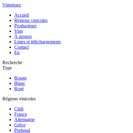
Vintrinsec
Accueil
Régions vinicoles
Producteurs
Vins
À propos
Listes et téléchargements
Contact
En
Recherche
Type
Rouge
Blanc
Rosé
Régions vinicoles
Chili
France
Allemagne
Grèce
Portugal