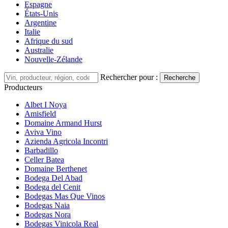
Espagne
États-Unis
Argentine
Italie
Afrique du sud
Australie
Nouvelle-Zélande
Rechercher pour :
Recherche
Producteurs
Albet I Noya
Amisfield
Domaine Armand Hurst
Aviva Vino
Azienda Agricola Incontri
Barbadillo
Celler Batea
Domaine Berthenet
Bodega Del Abad
Bodega del Cenit
Bodegas Mas Que Vinos
Bodegas Naia
Bodegas Nora
Bodegas Vinicola Real