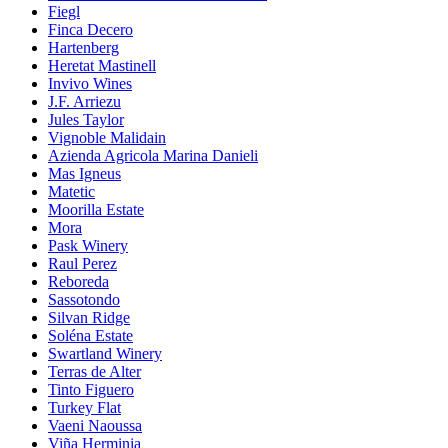
Fiegl
Finca Decero
Hartenberg
Heretat Mastinell
Invivo Wines
J.F. Arriezu
Jules Taylor
Vignoble Malidain
Azienda Agricola Marina Danieli
Mas Igneus
Matetic
Moorilla Estate
Mora
Pask Winery
Raul Perez
Reboreda
Sassotondo
Silvan Ridge
Soléna Estate
Swartland Winery
Terras de Alter
Tinto Figuero
Turkey Flat
Vaeni Naoussa
Viña Herminia