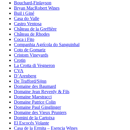
Bouchard-Finlayson
Bryan MacRobert Wines
Buil i Giné
Casa do Valle
Castro Ventosa
Château de la Greffière
Château de Rhodes
Coca i Fito
Companhia Agrícola do Sanguinhal
Coto de Gomariz
Cristom Vineyards
Crotin
La Crotta di Vegneron
CVA
D’Arenberg
De Trafford/Sijnn
Domaine des Baumard
Domaine Jean Reverdy & Fils
Domaine Maestracci
Domaine Patrice Colin
Domaine Paul Ginglinger
Domaine des Vieux Pruniers
Domini de la Cartoixa
El Escocés Volante
Casa de la Ermita – Esencia Wines