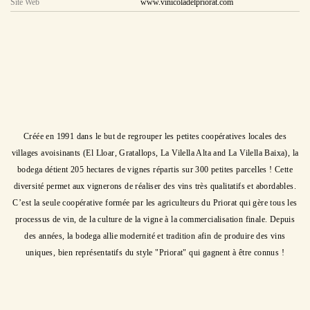
Site Web
www.vinicoladelpriorat.com
Description
Créée en 1991 dans le but de regrouper les petites coopératives locales des
villages avoisinants (El Lloar, Gratallops, La Vilella Alta and La Vilella Baixa), la
bodega détient 205 hectares de vignes répartis sur 300 petites parcelles ! Cette
diversité permet aux vignerons de réaliser des vins très qualitatifs et abordables.
C’est la seule coopérative formée par les agriculteurs du Priorat qui gère tous les
processus de vin, de la culture de la vigne à la commercialisation finale. Depuis
des années, la bodega allie modernité et tradition afin de produire des vins
uniques, bien représentatifs du style "Priorat" qui gagnent à être connus !