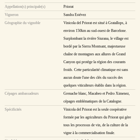
Appellation(s) principale(s)
Priorat
Vigneron
Sandra Estévez
Géographie du vignoble
Vinicola del Priorat est situé à Gratallops, à
environ 150km au sud-ouest de Barcelone.
Surplombant la rivière Siurana, le village est
bordé par la Sierra Montsant, majestueuse
chaîne de montagnes aux allures de Grand
Canyon qui protège la région des courants
froids. Cette particularité climatique est sans
aucun doute l'une des clés du succès des
quelques viticulteurs établis dans la région.
Cépages ambassadeurs
Grenache blanc, Macabeo et Pedro Ximenez,
cépages emblématiques de la Catalogne.
Spécificités
Vinicola del Priorat est la seule coopérative
formée par les agriculteurs du Priorat qui gère
tous les processus de vin, de la culture de la
vigne à la commercialisation finale.