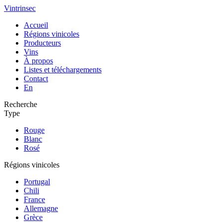
Vintrinsec
Accueil
Régions vinicoles
Producteurs
Vins
À propos
Listes et téléchargements
Contact
En
Recherche
Type
Rouge
Blanc
Rosé
Régions vinicoles
Portugal
Chili
France
Allemagne
Grèce