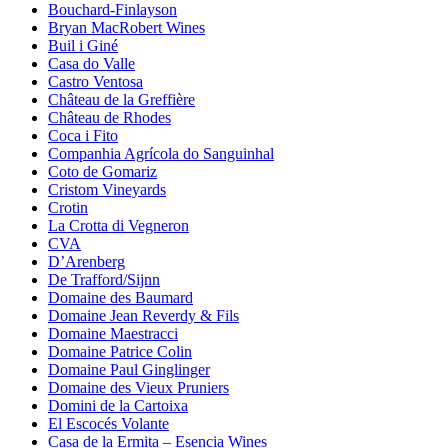
Bouchard-Finlayson
Bryan MacRobert Wines
Buil i Giné
Casa do Valle
Castro Ventosa
Château de la Greffière
Château de Rhodes
Coca i Fito
Companhia Agrícola do Sanguinhal
Coto de Gomariz
Cristom Vineyards
Crotin
La Crotta di Vegneron
CVA
D’Arenberg
De Trafford/Sijnn
Domaine des Baumard
Domaine Jean Reverdy & Fils
Domaine Maestracci
Domaine Patrice Colin
Domaine Paul Ginglinger
Domaine des Vieux Pruniers
Domini de la Cartoixa
El Escocés Volante
Casa de la Ermita – Esencia Wines