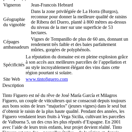
Vigneron
Jean-Francois Hebrard
Dans la zone privilégiée de La Horra (Burgos),
reconnue pour donner la meilleure qualité de raisins
Géographie
de Ribera del Duero, planté à 800 mètres au-dessus
du vignoble
du niveau de la mer sur une superficie de 53
hectares.
Vignes de Tempanillo de plus de 60 ans, donnant un
Cépages
rendement très faible et des baies parfaitement
ambassadeurs
mûries, gorgées de polyphénols.
La réputation du domaine est en pleine explosion grâce
à son accès aux meilleures parcelles de l’appellation et
Spécificités
au style incroyablement élégant des vins dans cette
région pourtant si solaire.
Site Web
www.tintofiguero.com
Description
Tinto Figuero est né du rêve de José María García et Milagros
Figuero, un couple de viticulteurs qui se consacrait depuis toujours
aux bons soins de leurs “majuelos” (jeunes vignes) dans le seul but
d’obtenir le raisin de la plus haute qualité. Pendant des années, les
Figuero vendaient leurs fruits à Vega Sicilia, cultivant les parcelles
de Valbuena 5, un des crus les plus réputés d’Espagne. En 2001
avec l’aide de leurs trois enfants, leur projet devient réalité. Tinto