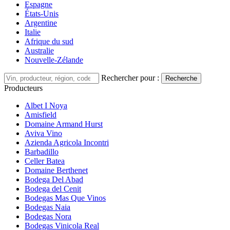
Espagne
États-Unis
Argentine
Italie
Afrique du sud
Australie
Nouvelle-Zélande
Rechercher pour :
Recherche
Producteurs
Albet I Noya
Amisfield
Domaine Armand Hurst
Aviva Vino
Azienda Agricola Incontri
Barbadillo
Celler Batea
Domaine Berthenet
Bodega Del Abad
Bodega del Cenit
Bodegas Mas Que Vinos
Bodegas Naia
Bodegas Nora
Bodegas Vinicola Real