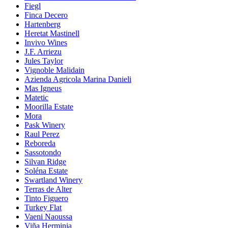
Fiegl
Finca Decero
Hartenberg
Heretat Mastinell
Invivo Wines
J.F. Arriezu
Jules Taylor
Vignoble Malidain
Azienda Agricola Marina Danieli
Mas Igneus
Matetic
Moorilla Estate
Mora
Pask Winery
Raul Perez
Reboreda
Sassotondo
Silvan Ridge
Soléna Estate
Swartland Winery
Terras de Alter
Tinto Figuero
Turkey Flat
Vaeni Naoussa
Viña Herminia