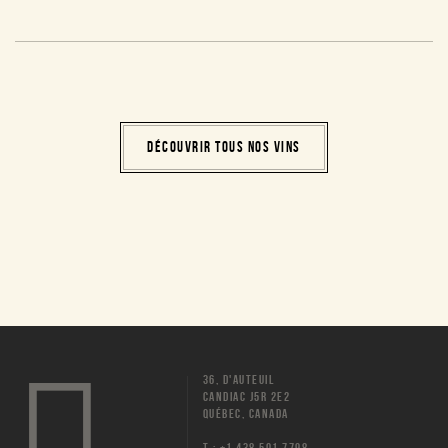
DÉCOUVRIR TOUS NOS VINS
36, D'AUTEUIL
CANDIAC J5R 2E2
QUÉBEC, CANADA
T : +1 438 501 7798