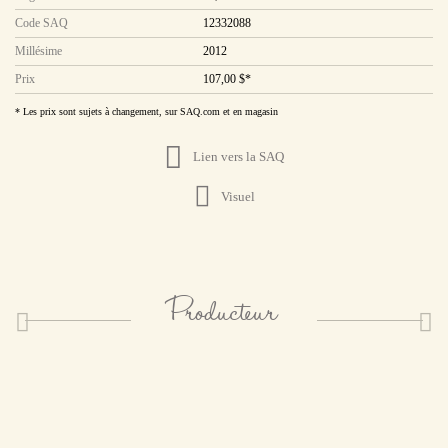
Code SAQ
12332088
Millésime
2012
Prix
107,00 $*
* Les prix sont sujets à changement, sur SAQ.com et en magasin
Lien vers la SAQ
Visuel
Producteur