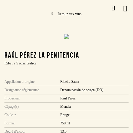
Retour aux vins
RAÚL PÉREZ LA PENITENCIA
Ribeira Sacra, Galice
Appellation d’origine
Ribeira Sacra
Designation réglementée
Denominación de origen (DO)
Producteur
Raul Perez
Cépage(s)
Mencía
Couleur
Rouge
Format
750 ml
Degré d’alcool
13,5