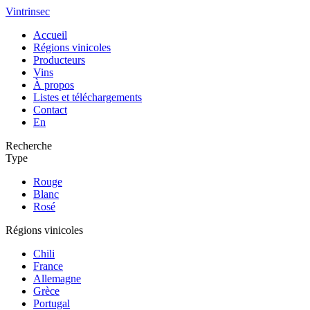
Vintrinsec
Accueil
Régions vinicoles
Producteurs
Vins
À propos
Listes et téléchargements
Contact
En
Recherche
Type
Rouge
Blanc
Rosé
Régions vinicoles
Chili
France
Allemagne
Grèce
Portugal