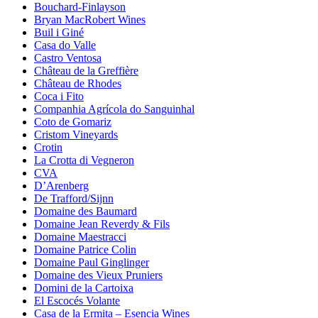
Bouchard-Finlayson
Bryan MacRobert Wines
Buil i Giné
Casa do Valle
Castro Ventosa
Château de la Greffière
Château de Rhodes
Coca i Fito
Companhia Agrícola do Sanguinhal
Coto de Gomariz
Cristom Vineyards
Crotin
La Crotta di Vegneron
CVA
D’Arenberg
De Trafford/Sijnn
Domaine des Baumard
Domaine Jean Reverdy & Fils
Domaine Maestracci
Domaine Patrice Colin
Domaine Paul Ginglinger
Domaine des Vieux Pruniers
Domini de la Cartoixa
El Escocés Volante
Casa de la Ermita – Esencia Wines