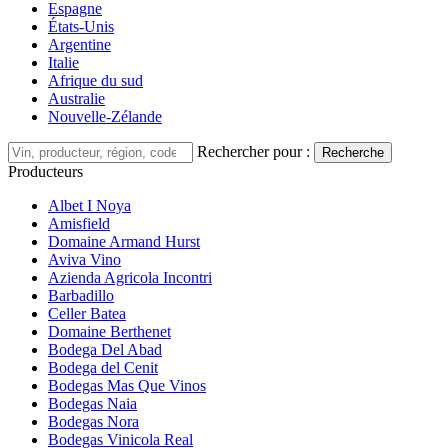
Espagne
États-Unis
Argentine
Italie
Afrique du sud
Australie
Nouvelle-Zélande
Rechercher pour :
Recherche
Producteurs
Albet I Noya
Amisfield
Domaine Armand Hurst
Aviva Vino
Azienda Agricola Incontri
Barbadillo
Celler Batea
Domaine Berthenet
Bodega Del Abad
Bodega del Cenit
Bodegas Mas Que Vinos
Bodegas Naia
Bodegas Nora
Bodegas Vinicola Real