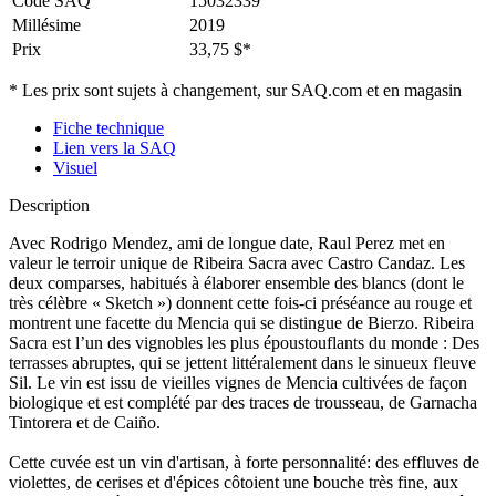
Code SAQ
15032339
Millésime
2019
Prix
33,75 $*
* Les prix sont sujets à changement, sur SAQ.com et en magasin
Fiche technique
Lien vers la SAQ
Visuel
Description
Avec Rodrigo Mendez, ami de longue date, Raul Perez met en
valeur le terroir unique de Ribeira Sacra avec Castro Candaz. Les
deux comparses, habitués à élaborer ensemble des blancs (dont le
très célèbre « Sketch ») donnent cette fois-ci préséance au rouge et
montrent une facette du Mencia qui se distingue de Bierzo. Ribeira
Sacra est l’un des vignobles les plus époustouflants du monde : Des
terrasses abruptes, qui se jettent littéralement dans le sinueux fleuve
Sil. Le vin est issu de vieilles vignes de Mencia cultivées de façon
biologique et est complété par des traces de trousseau, de Garnacha
Tintorera et de Caiño.
Cette cuvée est un vin d'artisan, à forte personnalité: des effluves de
violettes, de cerises et d'épices côtoient une bouche très fine, aux