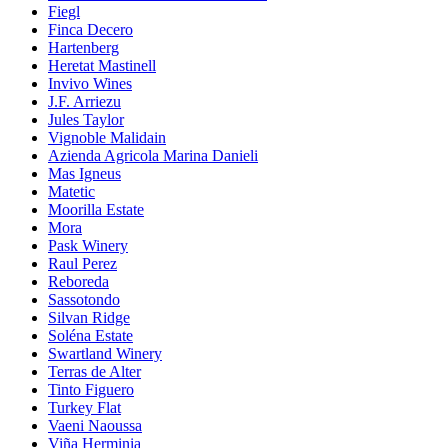
Fiegl
Finca Decero
Hartenberg
Heretat Mastinell
Invivo Wines
J.F. Arriezu
Jules Taylor
Vignoble Malidain
Azienda Agricola Marina Danieli
Mas Igneus
Matetic
Moorilla Estate
Mora
Pask Winery
Raul Perez
Reboreda
Sassotondo
Silvan Ridge
Soléna Estate
Swartland Winery
Terras de Alter
Tinto Figuero
Turkey Flat
Vaeni Naoussa
Viña Herminia