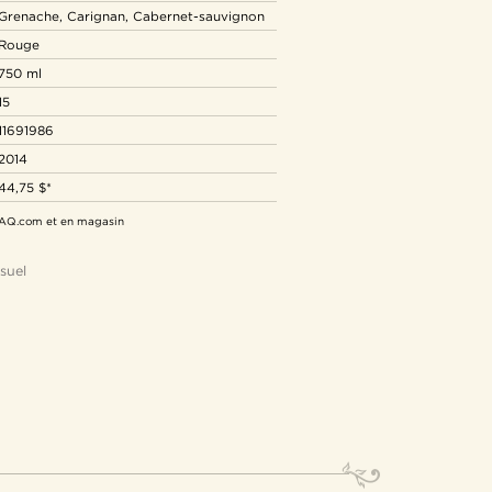
Grenache, Carignan, Cabernet-sauvignon
Rouge
750 ml
15
11691986
2014
44,75 $*
 SAQ.com et en magasin
suel