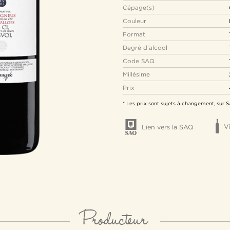
Cépage(s)
Couleur
Format
Degré d’alcool
Code SAQ
Millésime
Prix
* Les prix sont sujets à changement, sur
Vi
Lien vers la SAQ
Producteur