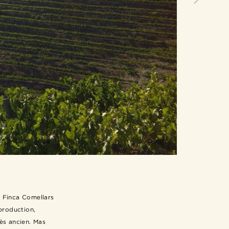
, Finca Comellars
production,
rès ancien. Mas