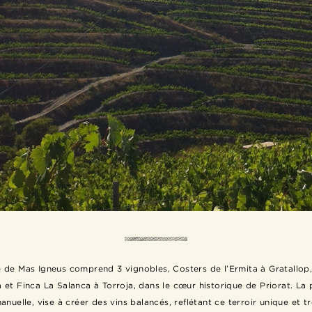
 de Mas Igneus comprend 3 vignobles, Costers de l’Ermita à Gratallop
 et Finca La Salanca à Torroja, dans le cœur historique de Priorat. La 
nuelle, vise à créer des vins balancés, reflétant ce terroir unique et t