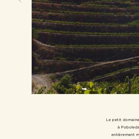
Le petit domaine
à Poboleda
entièrement ma