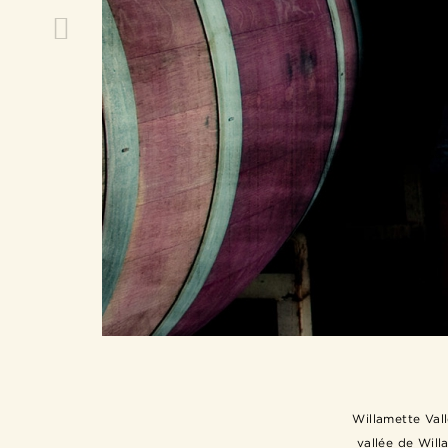
Willamette Val
vallée de Will