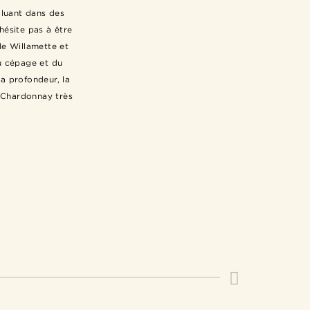
oluant dans des
’hésite pas à être
de Willamette et
u cépage et du
la profondeur, la
 Chardonnay très