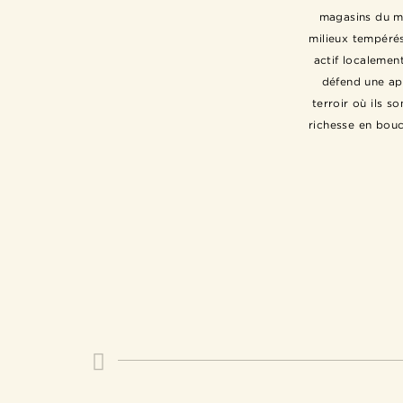
magasins du mo
milieux tempérés 
actif localemen
défend une ap
terroir où ils s
richesse en bou