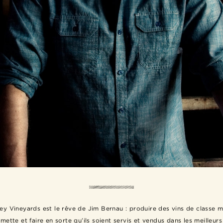
ley Vineyards est le rêve de Jim Bernau : produire des vins de classe m
amette et faire en sorte qu’ils soient servis et vendus dans les meilleurs