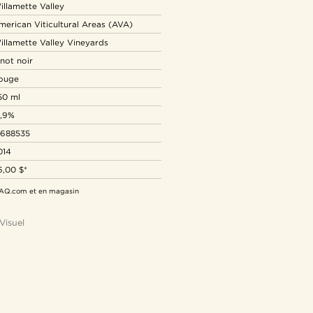
illamette Valley
merican Viticultural Areas (AVA)
illamette Valley Vineyards
inot noir
ouge
50 ml
3,9%
2688535
014
6,00 $*
 SAQ.com et en magasin
Visuel