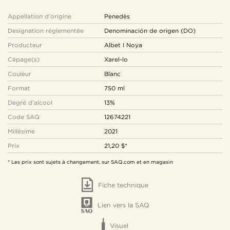
Appellation d’origine
Penedès
Designation réglementée
Denominación de origen (DO)
Producteur
Albet I Noya
Cépage(s)
Xarel-lo
Couleur
Blanc
Format
750 ml
Degré d’alcool
13%
Code SAQ
12674221
Millésime
2021
Prix
21,20 $*
* Les prix sont sujets à changement, sur SAQ.com et en magasin
Fiche technique
Lien vers la SAQ
Visuel