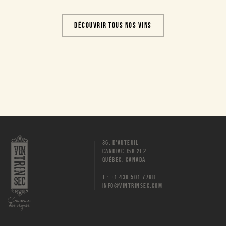
DÉCOUVRIR TOUS NOS VINS
36, D'AUTEUIL
CANDIAC J5R 2E2
QUÉBEC, CANADA
T : +1 438 501 7798
INFO@VINTRINSEC.COM