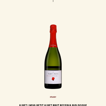
ALBET I NOYA PETIT ALBET BRUT RESERVA BIOLOGIQUE