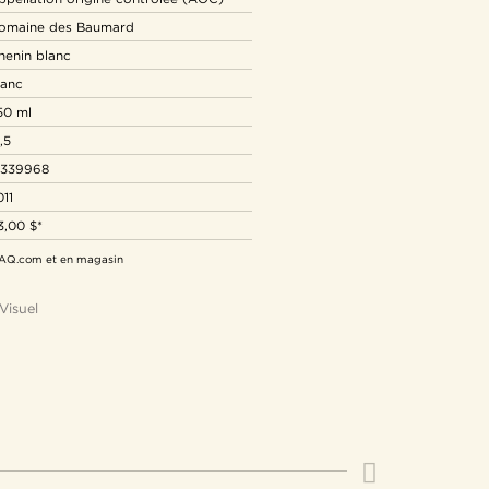
omaine des Baumard
henin blanc
lanc
50 ml
,5
2339968
011
3,00 $*
 SAQ.com et en magasin
Visuel