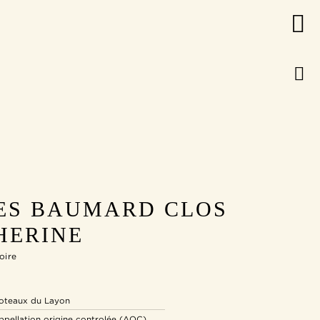
ES BAUMARD CLOS
HERINE
oire
oteaux du Layon
ppellation origine controlée (AOC)