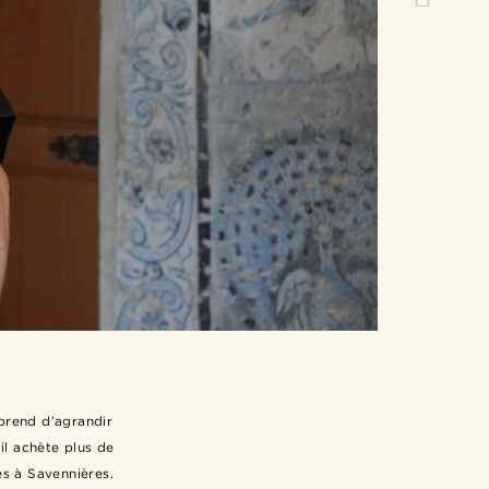
eprend d’agrandir
 il achète plus de
es à Savennières.