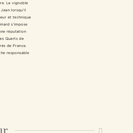
ire. Le vignoble
Jean lorsqu’il
ueur et technique
umard s’impose
une réputation
 ses Quarts de
rés de France.
che responsable
ur