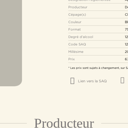
Producteur
D
Cépage(s)
C
Couleur
B
Format
7
Degré d’alcool
12
Code SAQ
1
Millésime
2
Prix
6
* Les prix sont sujets à changement, sur
Lien vers la SAQ
Producteur