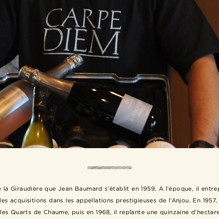
e la Giraudière que Jean Baumard s’établit en 1959. A l’époque, il entr
es acquisitions dans les appellations prestigieuses de l’Anjou. En 1957,
les Quarts de Chaume, puis en 1968, il replante une quinzaine d’hectar