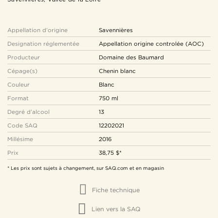
Appellation d’origine
Savennières
Designation réglementée
Appellation origine controlée (AOC)
Producteur
Domaine des Baumard
Cépage(s)
Chenin blanc
Couleur
Blanc
Format
750 ml
Degré d’alcool
13
Code SAQ
12202021
Millésime
2016
Prix
38,75 $*
* Les prix sont sujets à changement, sur SAQ.com et en magasin
Fiche technique
Lien vers la SAQ