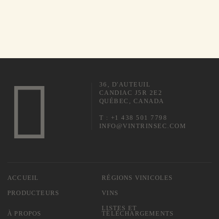
36, D'AUTEUIL
CANDIAC J5R 2E2
QUÉBEC, CANADA
T : +1 438 501 7798
INFO@VINTRINSEC.COM
ACCUEIL
RÉGIONS VINICOLES
PRODUCTEURS
VINS
LISTES ET
À PROPOS
TÉLÉCHARGEMENTS