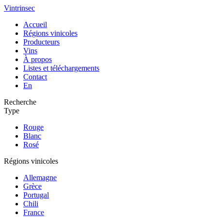
Vintrinsec
Accueil
Régions vinicoles
Producteurs
Vins
À propos
Listes et téléchargements
Contact
En
Recherche
Type
Rouge
Blanc
Rosé
Régions vinicoles
Allemagne
Grèce
Portugal
Chili
France