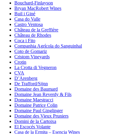
Bouchard-Finlayson
Bryan MacRobert Wines
Buil i Giné
Casa do Valle
Castro Ventosa
Château de la Greffière
Château de Rhodes
Coca i Fito
Companhia Agrícola do Sanguinhal
Coto de Gomariz
Cristom Vineyards
Crotin
La Crotta di Vegneron
CVA
D’Arenberg
De Trafford/Sijnn
Domaine des Baumard
Domaine Jean Reverdy & Fils
Domaine Maestracci
Domaine Patrice Colin
Domaine Paul Ginglinger
Domaine des Vieux Pruniers
Domini de la Cartoixa
El Escocés Volante
Casa de la Ermita – Esencia Wines