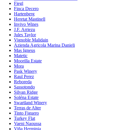
Fiegl
Finca Decero
Hartenberg
Heretat Mastinell
Invivo Wines
J.F. Arriezu
Jules Taylor
Vignoble Malidain
Azienda Agricola Marina Danieli
Mas Igneus
Matetic
Moorilla Estate
Mora
Pask Winery
Raul Perez
Reboreda
Sassotondo
Silvan Ridge
Soléna Estate
Swartland Winery
Terras de Alter
Tinto Figuero
Turkey Flat
Vaeni Naoussa
Viña Herminia