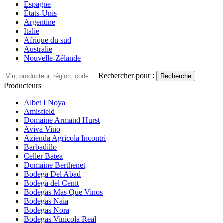
Espagne
États-Unis
Argentine
Italie
Afrique du sud
Australie
Nouvelle-Zélande
Rechercher pour :
Recherche
Producteurs
Albet I Noya
Amisfield
Domaine Armand Hurst
Aviva Vino
Azienda Agricola Incontri
Barbadillo
Celler Batea
Domaine Berthenet
Bodega Del Abad
Bodega del Cenit
Bodegas Mas Que Vinos
Bodegas Naia
Bodegas Nora
Bodegas Vinicola Real