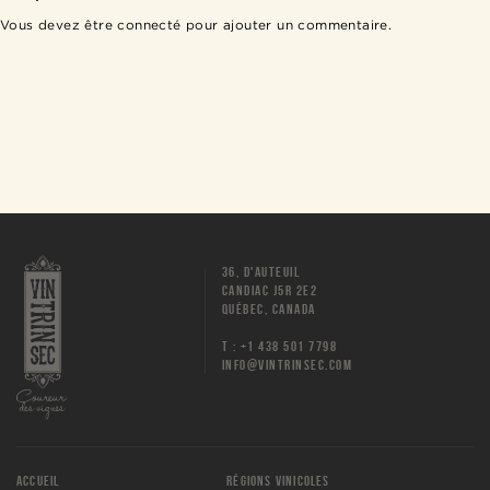
Vous devez être
connecté
pour ajouter un commentaire.
36, D'AUTEUIL
CANDIAC J5R 2E2
QUÉBEC, CANADA
T : +1 438 501 7798
INFO@VINTRINSEC.COM
ACCUEIL
RÉGIONS VINICOLES