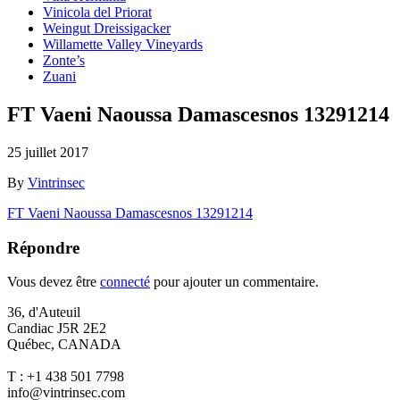
Vinicola del Priorat
Weingut Dreissigacker
Willamette Valley Vineyards
Zonte’s
Zuani
FT Vaeni Naoussa Damascesnos 13291214
25 juillet 2017
By
Vintrinsec
FT Vaeni Naoussa Damascesnos 13291214
Répondre
Vous devez être
connecté
pour ajouter un commentaire.
36, d'Auteuil
Candiac J5R 2E2
Québec, CANADA
T : +1 438 501 7798
info@vintrinsec.com