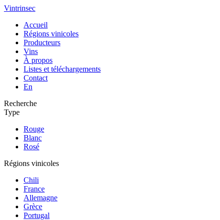
Vintrinsec
Accueil
Régions vinicoles
Producteurs
Vins
À propos
Listes et téléchargements
Contact
En
Recherche
Type
Rouge
Blanc
Rosé
Régions vinicoles
Chili
France
Allemagne
Grèce
Portugal