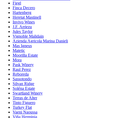
Fiegl
Finca Decero
Hartenberg
Heretat Mastinell
Invivo Wines
J.F. Arriezu
Jules Taylor
Vignoble Malidain
Azienda Agricola Marina Danieli
Mas Igneus
Matetic
Moorilla Estate
Mora
Pask Winery
Raul Perez
Reboreda
Sassotondo
Silvan Ridge
Soléna Estate
Swartland Winery
Terras de Alter
Tinto Figuero
Turkey Flat
Vaeni Naoussa
Viña Herminia