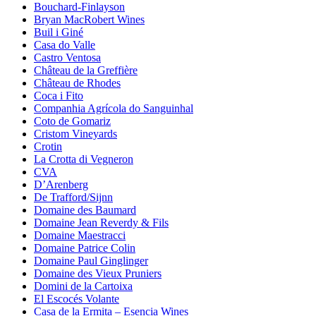
Bouchard-Finlayson
Bryan MacRobert Wines
Buil i Giné
Casa do Valle
Castro Ventosa
Château de la Greffière
Château de Rhodes
Coca i Fito
Companhia Agrícola do Sanguinhal
Coto de Gomariz
Cristom Vineyards
Crotin
La Crotta di Vegneron
CVA
D’Arenberg
De Trafford/Sijnn
Domaine des Baumard
Domaine Jean Reverdy & Fils
Domaine Maestracci
Domaine Patrice Colin
Domaine Paul Ginglinger
Domaine des Vieux Pruniers
Domini de la Cartoixa
El Escocés Volante
Casa de la Ermita – Esencia Wines