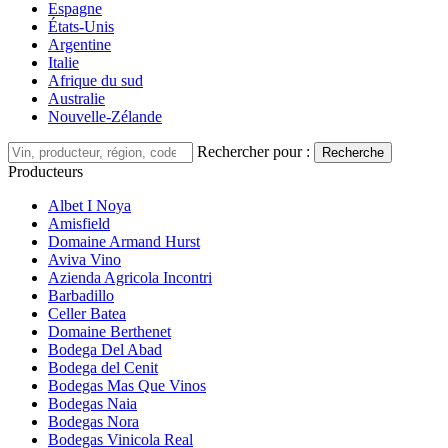
Espagne
États-Unis
Argentine
Italie
Afrique du sud
Australie
Nouvelle-Zélande
Rechercher pour :
Recherche
Producteurs
Albet I Noya
Amisfield
Domaine Armand Hurst
Aviva Vino
Azienda Agricola Incontri
Barbadillo
Celler Batea
Domaine Berthenet
Bodega Del Abad
Bodega del Cenit
Bodegas Mas Que Vinos
Bodegas Naia
Bodegas Nora
Bodegas Vinicola Real