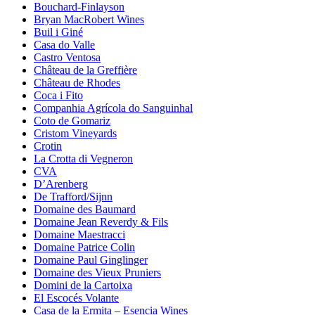
Bouchard-Finlayson
Bryan MacRobert Wines
Buil i Giné
Casa do Valle
Castro Ventosa
Château de la Greffière
Château de Rhodes
Coca i Fito
Companhia Agrícola do Sanguinhal
Coto de Gomariz
Cristom Vineyards
Crotin
La Crotta di Vegneron
CVA
D’Arenberg
De Trafford/Sijnn
Domaine des Baumard
Domaine Jean Reverdy & Fils
Domaine Maestracci
Domaine Patrice Colin
Domaine Paul Ginglinger
Domaine des Vieux Pruniers
Domini de la Cartoixa
El Escocés Volante
Casa de la Ermita – Esencia Wines