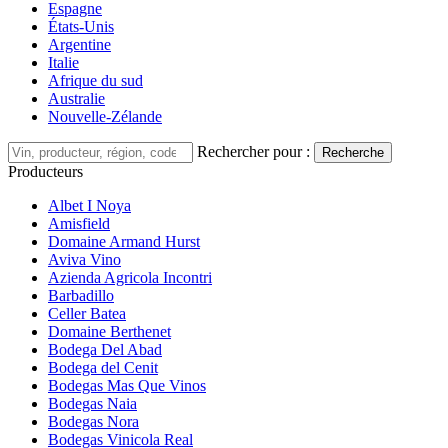
Espagne
États-Unis
Argentine
Italie
Afrique du sud
Australie
Nouvelle-Zélande
Rechercher pour :
Recherche
Producteurs
Albet I Noya
Amisfield
Domaine Armand Hurst
Aviva Vino
Azienda Agricola Incontri
Barbadillo
Celler Batea
Domaine Berthenet
Bodega Del Abad
Bodega del Cenit
Bodegas Mas Que Vinos
Bodegas Naia
Bodegas Nora
Bodegas Vinicola Real