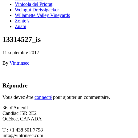
Vinicola del Priorat
Weingut Dreissigacker
Willamette Valley Vineyards
Zonte’s
Zuani
13314527_is
11 septembre 2017
By
Vintrinsec
Répondre
Vous devez être
connecté
pour ajouter un commentaire.
36, d'Auteuil
Candiac J5R 2E2
Québec, CANADA
T : +1 438 501 7798
info@vintrinsec.com