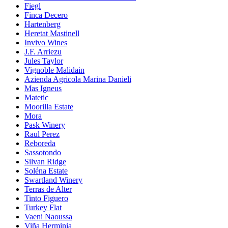
Fiegl
Finca Decero
Hartenberg
Heretat Mastinell
Invivo Wines
J.F. Arriezu
Jules Taylor
Vignoble Malidain
Azienda Agricola Marina Danieli
Mas Igneus
Matetic
Moorilla Estate
Mora
Pask Winery
Raul Perez
Reboreda
Sassotondo
Silvan Ridge
Soléna Estate
Swartland Winery
Terras de Alter
Tinto Figuero
Turkey Flat
Vaeni Naoussa
Viña Herminia