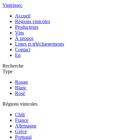
Vintrinsec
Accueil
Régions vinicoles
Producteurs
Vins
À propos
Listes et téléchargements
Contact
En
Recherche
Type
Rouge
Blanc
Rosé
Régions vinicoles
Chili
France
Allemagne
Grèce
Portugal