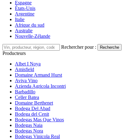
Espagne
États-Unis
Argentine
Italie
Afrique du sud
Australie
Nouvelle-Zélande
Rechercher pour :
Recherche
Producteurs
Albet I Noya
Amisfield
Domaine Armand Hurst
Aviva Vino
Azienda Agricola Incontri
Barbadillo
Celler Batea
Domaine Berthenet
Bodega Del Abad
Bodega del Cenit
Bodegas Mas Que Vinos
Bodegas Naia
Bodegas Nora
Bodegas Vinicola Real