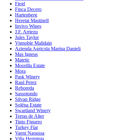
Fiegl
Finca Decero
Hartenberg
Heretat Mastinell
Invivo Wines
J.F. Arriezu
Jules Taylor
Vignoble Malidain
Azienda Agricola Marina Danieli
Mas Igneus
Matetic
Moorilla Estate
Mora
Pask Winery
Raul Perez
Reboreda
Sassotondo
Silvan Ridge
Soléna Estate
Swartland Winery
Terras de Alter
Tinto Figuero
Turkey Flat
Vaeni Naoussa
Viña Herminia