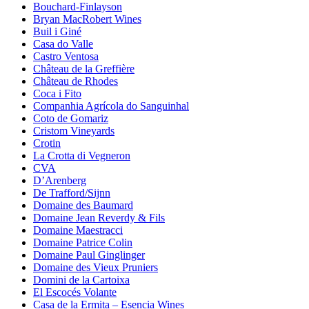
Bouchard-Finlayson
Bryan MacRobert Wines
Buil i Giné
Casa do Valle
Castro Ventosa
Château de la Greffière
Château de Rhodes
Coca i Fito
Companhia Agrícola do Sanguinhal
Coto de Gomariz
Cristom Vineyards
Crotin
La Crotta di Vegneron
CVA
D’Arenberg
De Trafford/Sijnn
Domaine des Baumard
Domaine Jean Reverdy & Fils
Domaine Maestracci
Domaine Patrice Colin
Domaine Paul Ginglinger
Domaine des Vieux Pruniers
Domini de la Cartoixa
El Escocés Volante
Casa de la Ermita – Esencia Wines