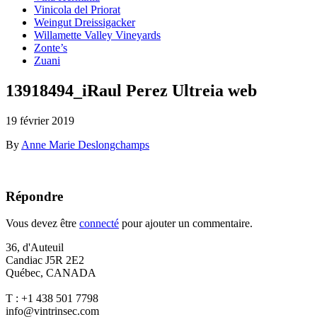
Vinicola del Priorat
Weingut Dreissigacker
Willamette Valley Vineyards
Zonte’s
Zuani
13918494_iRaul Perez Ultreia web
19 février 2019
By
Anne Marie Deslongchamps
Répondre
Vous devez être
connecté
pour ajouter un commentaire.
36, d'Auteuil
Candiac J5R 2E2
Québec, CANADA
T : +1 438 501 7798
info@vintrinsec.com