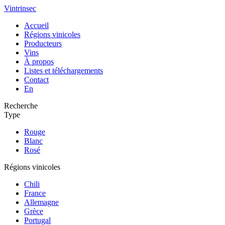
Vintrinsec
Accueil
Régions vinicoles
Producteurs
Vins
À propos
Listes et téléchargements
Contact
En
Recherche
Type
Rouge
Blanc
Rosé
Régions vinicoles
Chili
France
Allemagne
Grèce
Portugal