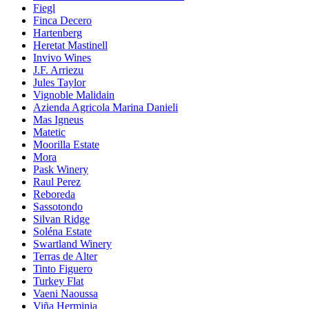
Fiegl
Finca Decero
Hartenberg
Heretat Mastinell
Invivo Wines
J.F. Arriezu
Jules Taylor
Vignoble Malidain
Azienda Agricola Marina Danieli
Mas Igneus
Matetic
Moorilla Estate
Mora
Pask Winery
Raul Perez
Reboreda
Sassotondo
Silvan Ridge
Soléna Estate
Swartland Winery
Terras de Alter
Tinto Figuero
Turkey Flat
Vaeni Naoussa
Viña Herminia