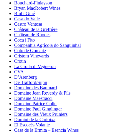
Bouchard-Finlayson
Bryan MacRobert Wines
Buil i Giné
Casa do Valle
Castro Ventosa
Château de la Greffière
Château de Rhodes
Coca i Fito
Companhia Agrícola do Sanguinhal
Coto de Gomariz
Cristom Vineyards
Crotin
La Crotta di Vegneron
CVA
D’Arenberg
De Trafford/Sijnn
Domaine des Baumard
Domaine Jean Reverdy & Fils
Domaine Maestracci
Domaine Patrice Colin
Domaine Paul Ginglinger
Domaine des Vieux Pruniers
Domini de la Cartoixa
El Escocés Volante
Casa de la Ermita – Esencia Wines