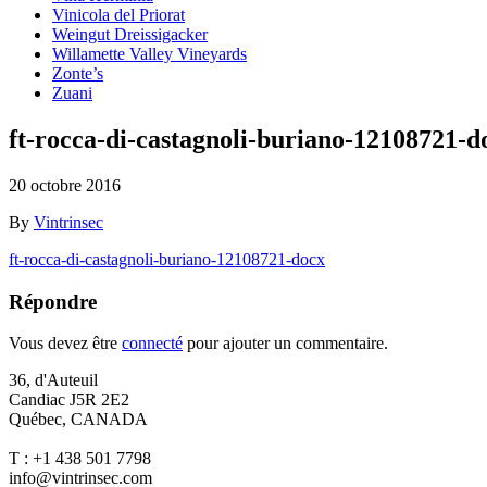
Vinicola del Priorat
Weingut Dreissigacker
Willamette Valley Vineyards
Zonte’s
Zuani
ft-rocca-di-castagnoli-buriano-12108721-d
20 octobre 2016
By
Vintrinsec
ft-rocca-di-castagnoli-buriano-12108721-docx
Répondre
Vous devez être
connecté
pour ajouter un commentaire.
36, d'Auteuil
Candiac J5R 2E2
Québec, CANADA
T : +1 438 501 7798
info@vintrinsec.com