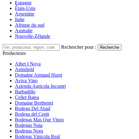
Espagne
États-Unis
Argentine
Italie
Afrique du sud
Australie
Nouvelle-Zélande
Rechercher pour :
Recherche
Producteurs
Albet I Noya
Amisfield
Domaine Armand Hurst
Aviva Vino
Azienda Agricola Incontri
Barbadillo
Celler Batea
Domaine Berthenet
Bodega Del Abad
Bodega del Cenit
Bodegas Mas Que Vinos
Bodegas Naia
Bodegas Nora
Bodegas Vinicola Real