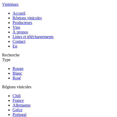
Vintrinsec
Accueil
Régions vinicoles
Producteurs
Vins
À propos
Listes et téléchargements
Contact
En
Recherche
Type
Rouge
Blanc
Rosé
Régions vinicoles
Chili
France
Allemagne
Grèce
Portugal