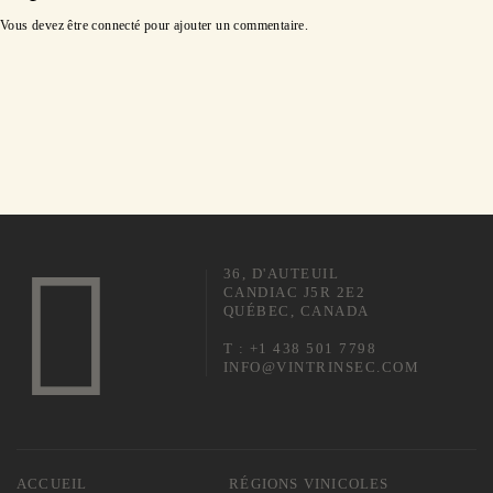
Vous devez être
connecté
pour ajouter un commentaire.
36, D'AUTEUIL
CANDIAC J5R 2E2
QUÉBEC, CANADA
T : +1 438 501 7798
INFO@VINTRINSEC.COM
ACCUEIL
RÉGIONS VINICOLES