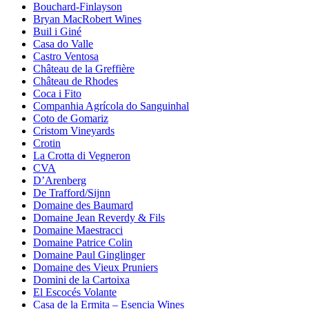
Bouchard-Finlayson
Bryan MacRobert Wines
Buil i Giné
Casa do Valle
Castro Ventosa
Château de la Greffière
Château de Rhodes
Coca i Fito
Companhia Agrícola do Sanguinhal
Coto de Gomariz
Cristom Vineyards
Crotin
La Crotta di Vegneron
CVA
D’Arenberg
De Trafford/Sijnn
Domaine des Baumard
Domaine Jean Reverdy & Fils
Domaine Maestracci
Domaine Patrice Colin
Domaine Paul Ginglinger
Domaine des Vieux Pruniers
Domini de la Cartoixa
El Escocés Volante
Casa de la Ermita – Esencia Wines