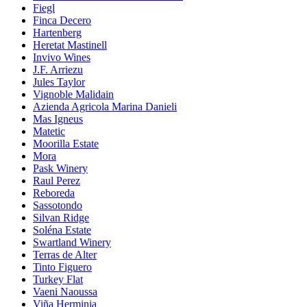
Fiegl
Finca Decero
Hartenberg
Heretat Mastinell
Invivo Wines
J.F. Arriezu
Jules Taylor
Vignoble Malidain
Azienda Agricola Marina Danieli
Mas Igneus
Matetic
Moorilla Estate
Mora
Pask Winery
Raul Perez
Reboreda
Sassotondo
Silvan Ridge
Soléna Estate
Swartland Winery
Terras de Alter
Tinto Figuero
Turkey Flat
Vaeni Naoussa
Viña Herminia