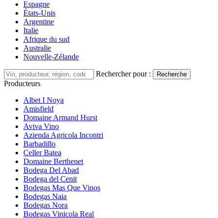
Espagne
États-Unis
Argentine
Italie
Afrique du sud
Australie
Nouvelle-Zélande
Rechercher pour :
Recherche
Producteurs
Albet I Noya
Amisfield
Domaine Armand Hurst
Aviva Vino
Azienda Agricola Incontri
Barbadillo
Celler Batea
Domaine Berthenet
Bodega Del Abad
Bodega del Cenit
Bodegas Mas Que Vinos
Bodegas Naia
Bodegas Nora
Bodegas Vinicola Real