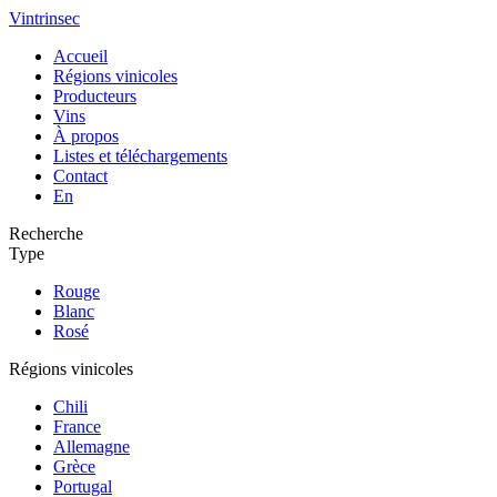
Vintrinsec
Accueil
Régions vinicoles
Producteurs
Vins
À propos
Listes et téléchargements
Contact
En
Recherche
Type
Rouge
Blanc
Rosé
Régions vinicoles
Chili
France
Allemagne
Grèce
Portugal