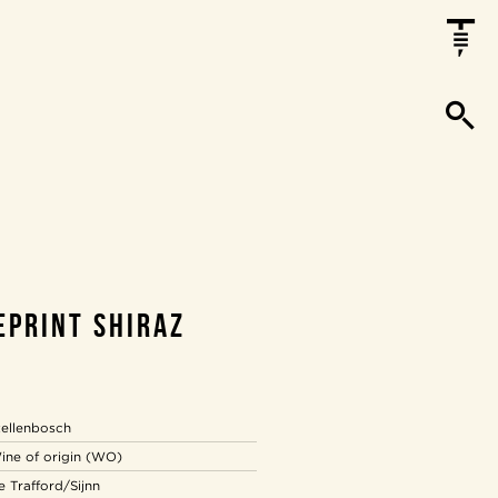
EPRINT SHIRAZ
tellenbosch
ine of origin (WO)
e Trafford/Sijnn