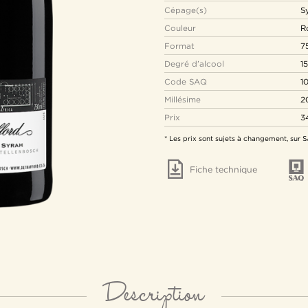
Cépage(s)
S
Couleur
R
Format
7
Degré d’alcool
15
Code SAQ
1
Millésime
2
Prix
3
* Les prix sont sujets à changement, sur
Fiche technique
Description