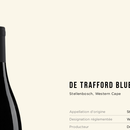
DE TRAFFORD BLU
Stellenbosch, Western Cape
Appellation d’origine
S
Designation réglementée
W
Producteur
D