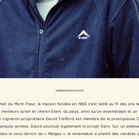
et du Mont Fleur, la maison fondée en 1983 s'est taillé au fil des ans l
 meilleurs syrah et chenin blanc du pays, ainsi qu’un assemblage et un 
e vigneron propriétaire David Trafford est membre de la prestigieus
uelques années, David poursuit également le projet Sijnn. Sur un plateau
ans le sous-terroir de « Malgas », le winemaker a planté des variétés or