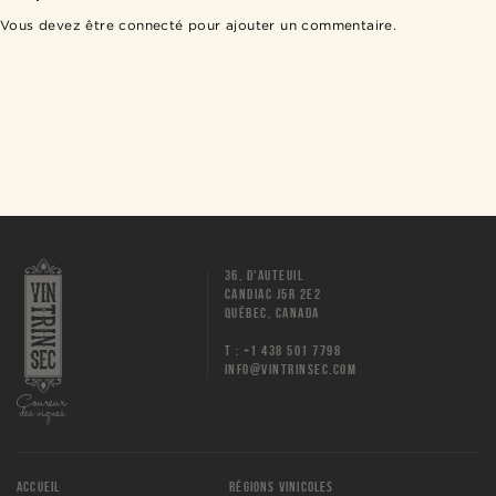
Vous devez être
connecté
pour ajouter un commentaire.
36, D'AUTEUIL
CANDIAC J5R 2E2
QUÉBEC, CANADA
T : +1 438 501 7798
INFO@VINTRINSEC.COM
ACCUEIL
RÉGIONS VINICOLES