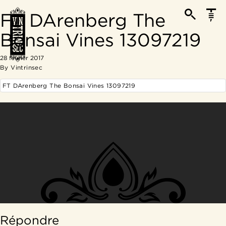
FT DArenberg The
Bonsai Vines 13097219
28 février 2017
By
Vintrinsec
FT DArenberg The Bonsai Vines 13097219
Répondre