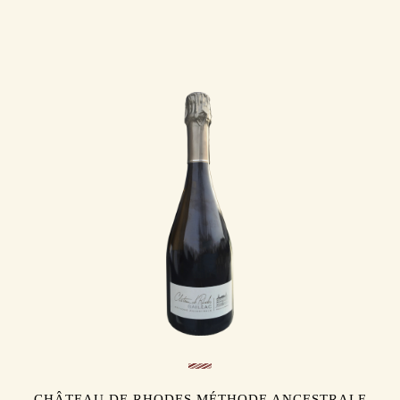
CHÂTEAU DE RHODES MÉTHODE ANCESTRALE