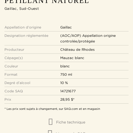
PÉTILLANT NATUREL
Gaillac, Sud-Ouest
Appellation d’origine
Gaillac
Designation réglementée
(AOC/AOP) Appellation origine
controlée/protégée
Producteur
Château de Rhodes
Cépage(s)
Mauzac blanc
Couleur
blanc
Format
750 ml
Degré d’alcool
10 %
Code SAQ
14721677
Prix
28,95 $*
* Les prix sont sujets à changement, sur SAQ.com et en magasin
Fiche technique