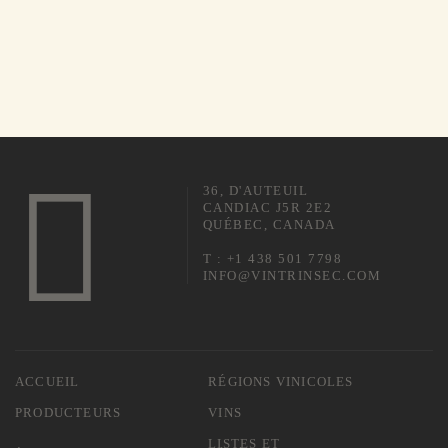
36, D'AUTEUIL
CANDIAC J5R 2E2
QUÉBEC, CANADA
T : +1 438 501 7798
INFO@VINTRINSEC.COM
ACCUEIL
RÉGIONS VINICOLES
PRODUCTEURS
VINS
LISTES ET