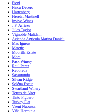
Fiegl
Finca Decero
Hartenberg
Heretat Mastinell
Invivo Wines
J.F. Arriezu
Jules Taylor
Vignoble Malidain
Azienda Agricola Marina Danieli
Mas Igneus
Matetic
Moorilla Estate
Mora
Pask Winery
Raul Perez
Reboreda
Sassotondo
Silvan Ridge
Soléna Estate
Swartland Winery
Terras de Alter
Tinto Figuero
Turkey Flat
Vaeni Naoussa
Viña Herminia