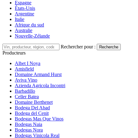
Espagne
États-Unis
Argentine
Italie
Afrique du sud
Australie
Nouvelle-Zélande
Rechercher pour :
Recherche
Producteurs
Albet I Noya
Amisfield
Domaine Armand Hurst
Aviva Vino
Azienda Agricola Incontri
Barbadillo
Celler Batea
Domaine Berthenet
Bodega Del Abad
Bodega del Cenit
Bodegas Mas Que Vinos
Bodegas Naia
Bodegas Nora
Bodegas Vinicola Real