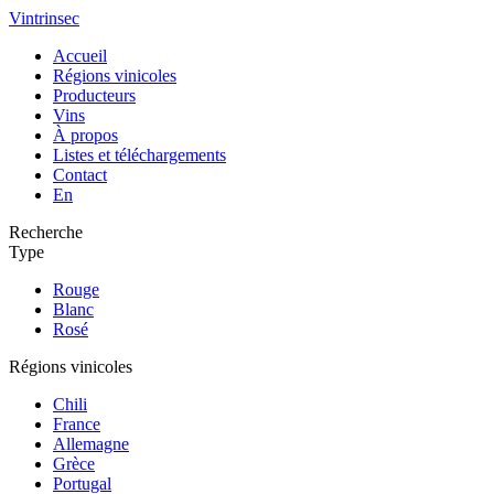
Vintrinsec
Accueil
Régions vinicoles
Producteurs
Vins
À propos
Listes et téléchargements
Contact
En
Recherche
Type
Rouge
Blanc
Rosé
Régions vinicoles
Chili
France
Allemagne
Grèce
Portugal