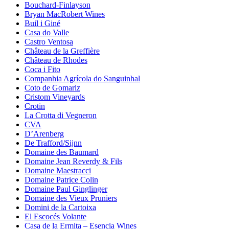
Bouchard-Finlayson
Bryan MacRobert Wines
Buil i Giné
Casa do Valle
Castro Ventosa
Château de la Greffière
Château de Rhodes
Coca i Fito
Companhia Agrícola do Sanguinhal
Coto de Gomariz
Cristom Vineyards
Crotin
La Crotta di Vegneron
CVA
D’Arenberg
De Trafford/Sijnn
Domaine des Baumard
Domaine Jean Reverdy & Fils
Domaine Maestracci
Domaine Patrice Colin
Domaine Paul Ginglinger
Domaine des Vieux Pruniers
Domini de la Cartoixa
El Escocés Volante
Casa de la Ermita – Esencia Wines