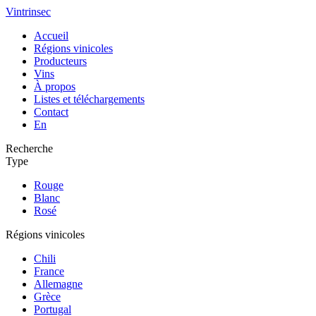
Vintrinsec
Accueil
Régions vinicoles
Producteurs
Vins
À propos
Listes et téléchargements
Contact
En
Recherche
Type
Rouge
Blanc
Rosé
Régions vinicoles
Chili
France
Allemagne
Grèce
Portugal