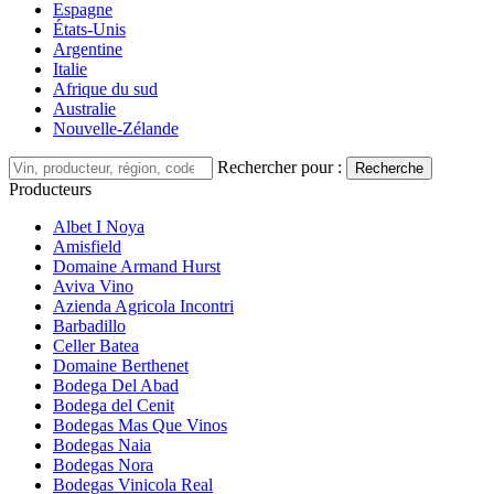
Espagne
États-Unis
Argentine
Italie
Afrique du sud
Australie
Nouvelle-Zélande
Rechercher pour :
Recherche
Producteurs
Albet I Noya
Amisfield
Domaine Armand Hurst
Aviva Vino
Azienda Agricola Incontri
Barbadillo
Celler Batea
Domaine Berthenet
Bodega Del Abad
Bodega del Cenit
Bodegas Mas Que Vinos
Bodegas Naia
Bodegas Nora
Bodegas Vinicola Real