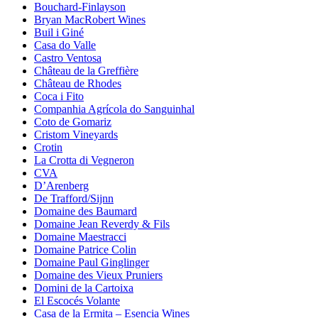
Bouchard-Finlayson
Bryan MacRobert Wines
Buil i Giné
Casa do Valle
Castro Ventosa
Château de la Greffière
Château de Rhodes
Coca i Fito
Companhia Agrícola do Sanguinhal
Coto de Gomariz
Cristom Vineyards
Crotin
La Crotta di Vegneron
CVA
D’Arenberg
De Trafford/Sijnn
Domaine des Baumard
Domaine Jean Reverdy & Fils
Domaine Maestracci
Domaine Patrice Colin
Domaine Paul Ginglinger
Domaine des Vieux Pruniers
Domini de la Cartoixa
El Escocés Volante
Casa de la Ermita – Esencia Wines