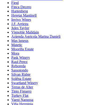
Fiegl
Finca Decero
Hartenberg
Heretat Mastinell
Invivo Wines
J.F. Arriezu
Jules Taylor
Vignoble Malidain
Azienda Agricola Marina Danieli
Mas Igneus
Matetic
Moorilla Estate
Mora
Pask Winery
Raul Perez
Reboreda
Sassotondo
Silvan Ridge
Soléna Estate
Swartland Winery
Terras de Alter
Tinto Figuero
Turkey Flat
Vaeni Naoussa
Viña Herminia