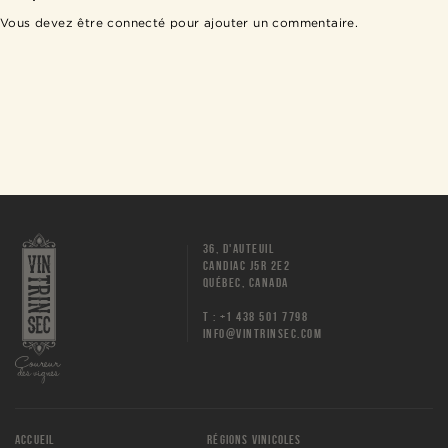
Vous devez être
connecté
pour ajouter un commentaire.
36, D'AUTEUIL
CANDIAC J5R 2E2
QUÉBEC, CANADA
T : +1 438 501 7798
INFO@VINTRINSEC.COM
ACCUEIL
RÉGIONS VINICOLES