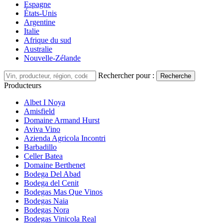
Espagne
États-Unis
Argentine
Italie
Afrique du sud
Australie
Nouvelle-Zélande
Rechercher pour :
Recherche
Producteurs
Albet I Noya
Amisfield
Domaine Armand Hurst
Aviva Vino
Azienda Agricola Incontri
Barbadillo
Celler Batea
Domaine Berthenet
Bodega Del Abad
Bodega del Cenit
Bodegas Mas Que Vinos
Bodegas Naia
Bodegas Nora
Bodegas Vinicola Real