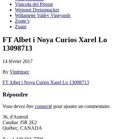
Vinicola del Priorat
Weingut Dreissigacker
Willamette Valley Vineyards
Zonte’s
Zuani
FT Albet i Noya Curios Xarel Lo
13098713
14 février 2017
By
Vintrinsec
FT Albet i Noya Curios Xarel Lo 13098713
Répondre
Vous devez être
connecté
pour ajouter un commentaire.
36, d'Auteuil
Candiac J5R 2E2
Québec, CANADA