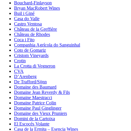
Bouchard-Finlayson
Bryan MacRobert Wines
Buil i Giné
Casa do Valle
Castro Ventosa
Château de la Greffière
Château de Rhodes
Coca i Fito
Companhia Agrícola do Sanguinhal
Coto de Gomariz
Cristom Vineyards
Crotin
La Crotta di Vegneron
CVA
D’Arenberg
De Trafford/Sijnn
Domaine des Baumard
Domaine Jean Reverdy & Fils
Domaine Maestracci
Domaine Patrice Colin
Domaine Paul Ginglinger
Domaine des Vieux Pruniers
Domini de la Cartoixa
El Escocés Volante
Casa de la Ermita – Esencia Wines