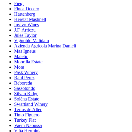
Fiegl
Finca Decero
Hartenberg
Heretat Mastinell
Invivo Wines
J.F. Arriezu
Jules Taylor
Vignoble Malidain
Azienda Agricola Marina Danieli
Mas Igneus
Matetic
Moorilla Estate
Mora
Pask Winery
Raul Perez
Reboreda
Sassotondo
Silvan Ridge
Soléna Estate
Swartland Winery
Terras de Alter
Tinto Figuero
Turkey Flat
Vaeni Naoussa
Viña Herminia