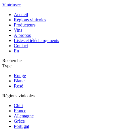
Vintrinsec
Accueil
Régions vinicoles
Producteurs
Vins
À propos
Listes et téléchargements
Contact
En
Recherche
Type
Rouge
Blanc
Rosé
Régions vinicoles
Chili
France
Allemagne
Grèce
Portugal