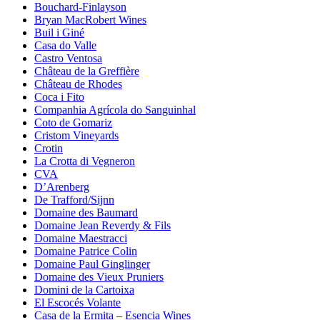
Bouchard-Finlayson
Bryan MacRobert Wines
Buil i Giné
Casa do Valle
Castro Ventosa
Château de la Greffière
Château de Rhodes
Coca i Fito
Companhia Agrícola do Sanguinhal
Coto de Gomariz
Cristom Vineyards
Crotin
La Crotta di Vegneron
CVA
D’Arenberg
De Trafford/Sijnn
Domaine des Baumard
Domaine Jean Reverdy & Fils
Domaine Maestracci
Domaine Patrice Colin
Domaine Paul Ginglinger
Domaine des Vieux Pruniers
Domini de la Cartoixa
El Escocés Volante
Casa de la Ermita – Esencia Wines