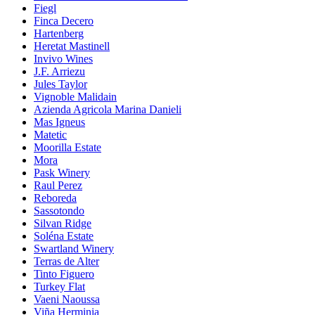
Fiegl
Finca Decero
Hartenberg
Heretat Mastinell
Invivo Wines
J.F. Arriezu
Jules Taylor
Vignoble Malidain
Azienda Agricola Marina Danieli
Mas Igneus
Matetic
Moorilla Estate
Mora
Pask Winery
Raul Perez
Reboreda
Sassotondo
Silvan Ridge
Soléna Estate
Swartland Winery
Terras de Alter
Tinto Figuero
Turkey Flat
Vaeni Naoussa
Viña Herminia