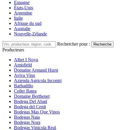
Espagne
États-Unis
Argentine
Italie
Afrique du sud
Australie
Nouvelle-Zélande
Rechercher pour :
Recherche
Producteurs
Albet I Noya
Amisfield
Domaine Armand Hurst
Aviva Vino
Azienda Agricola Incontri
Barbadillo
Celler Batea
Domaine Berthenet
Bodega Del Abad
Bodega del Cenit
Bodegas Mas Que Vinos
Bodegas Naia
Bodegas Nora
Bodegas Vinicola Real