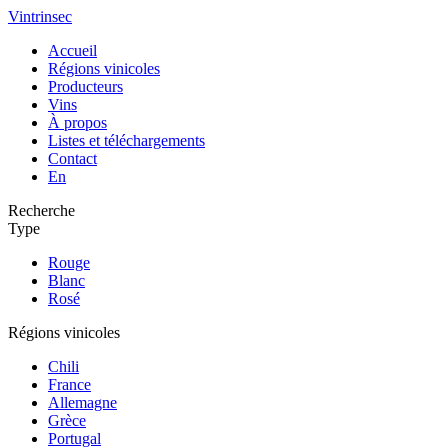
Vintrinsec
Accueil
Régions vinicoles
Producteurs
Vins
À propos
Listes et téléchargements
Contact
En
Recherche
Type
Rouge
Blanc
Rosé
Régions vinicoles
Chili
France
Allemagne
Grèce
Portugal