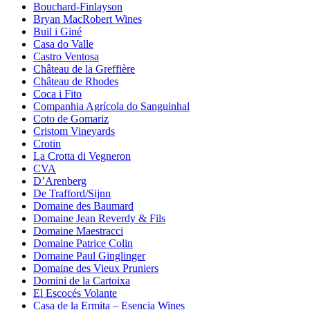
Bouchard-Finlayson
Bryan MacRobert Wines
Buil i Giné
Casa do Valle
Castro Ventosa
Château de la Greffière
Château de Rhodes
Coca i Fito
Companhia Agrícola do Sanguinhal
Coto de Gomariz
Cristom Vineyards
Crotin
La Crotta di Vegneron
CVA
D’Arenberg
De Trafford/Sijnn
Domaine des Baumard
Domaine Jean Reverdy & Fils
Domaine Maestracci
Domaine Patrice Colin
Domaine Paul Ginglinger
Domaine des Vieux Pruniers
Domini de la Cartoixa
El Escocés Volante
Casa de la Ermita – Esencia Wines