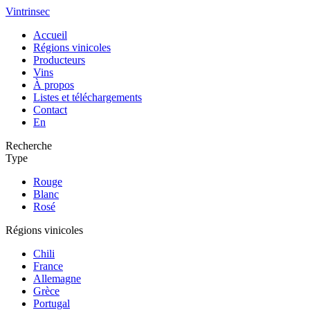
Vintrinsec
Accueil
Régions vinicoles
Producteurs
Vins
À propos
Listes et téléchargements
Contact
En
Recherche
Type
Rouge
Blanc
Rosé
Régions vinicoles
Chili
France
Allemagne
Grèce
Portugal