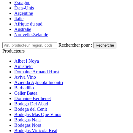
Espagne
États-Unis
Argentine
Italie
Afrique du sud
Australie
Nouvelle-Zélande
Rechercher pour :
Recherche
Producteurs
Albet I Noya
Amisfield
Domaine Armand Hurst
Aviva Vino
Azienda Agricola Incontri
Barbadillo
Celler Batea
Domaine Berthenet
Bodega Del Abad
Bodega del Cenit
Bodegas Mas Que Vinos
Bodegas Naia
Bodegas Nora
Bodegas Vinicola Real