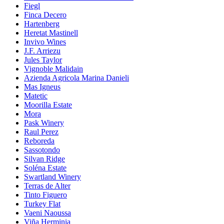
Fiegl
Finca Decero
Hartenberg
Heretat Mastinell
Invivo Wines
J.F. Arriezu
Jules Taylor
Vignoble Malidain
Azienda Agricola Marina Danieli
Mas Igneus
Matetic
Moorilla Estate
Mora
Pask Winery
Raul Perez
Reboreda
Sassotondo
Silvan Ridge
Soléna Estate
Swartland Winery
Terras de Alter
Tinto Figuero
Turkey Flat
Vaeni Naoussa
Viña Herminia