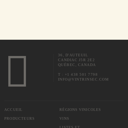
36, D'AUTEUIL
CANDIAC J5R 2E2
QUÉBEC, CANADA
T : +1 438 501 7798
INFO@VINTRINSEC.COM
ACCUEIL
RÉGIONS VINICOLES
PRODUCTEURS
VINS
LISTES ET