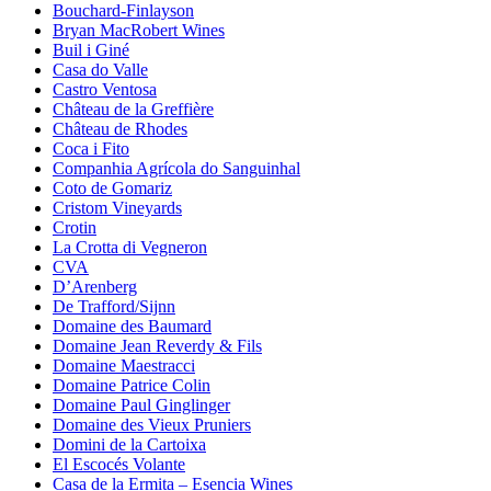
Bouchard-Finlayson
Bryan MacRobert Wines
Buil i Giné
Casa do Valle
Castro Ventosa
Château de la Greffière
Château de Rhodes
Coca i Fito
Companhia Agrícola do Sanguinhal
Coto de Gomariz
Cristom Vineyards
Crotin
La Crotta di Vegneron
CVA
D’Arenberg
De Trafford/Sijnn
Domaine des Baumard
Domaine Jean Reverdy & Fils
Domaine Maestracci
Domaine Patrice Colin
Domaine Paul Ginglinger
Domaine des Vieux Pruniers
Domini de la Cartoixa
El Escocés Volante
Casa de la Ermita – Esencia Wines