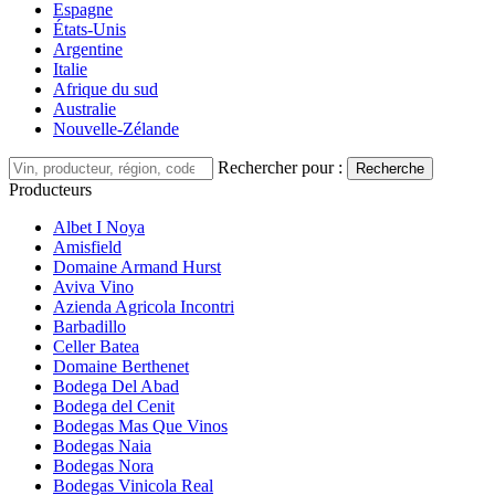
Espagne
États-Unis
Argentine
Italie
Afrique du sud
Australie
Nouvelle-Zélande
Rechercher pour :
Recherche
Producteurs
Albet I Noya
Amisfield
Domaine Armand Hurst
Aviva Vino
Azienda Agricola Incontri
Barbadillo
Celler Batea
Domaine Berthenet
Bodega Del Abad
Bodega del Cenit
Bodegas Mas Que Vinos
Bodegas Naia
Bodegas Nora
Bodegas Vinicola Real