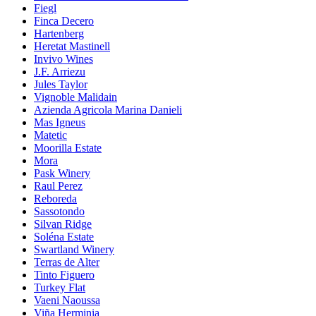
Fiegl
Finca Decero
Hartenberg
Heretat Mastinell
Invivo Wines
J.F. Arriezu
Jules Taylor
Vignoble Malidain
Azienda Agricola Marina Danieli
Mas Igneus
Matetic
Moorilla Estate
Mora
Pask Winery
Raul Perez
Reboreda
Sassotondo
Silvan Ridge
Soléna Estate
Swartland Winery
Terras de Alter
Tinto Figuero
Turkey Flat
Vaeni Naoussa
Viña Herminia