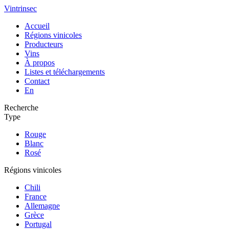
Vintrinsec
Accueil
Régions vinicoles
Producteurs
Vins
À propos
Listes et téléchargements
Contact
En
Recherche
Type
Rouge
Blanc
Rosé
Régions vinicoles
Chili
France
Allemagne
Grèce
Portugal