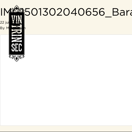
IMG1501302040656_Bar
22 juin 2016
By
MM_admin