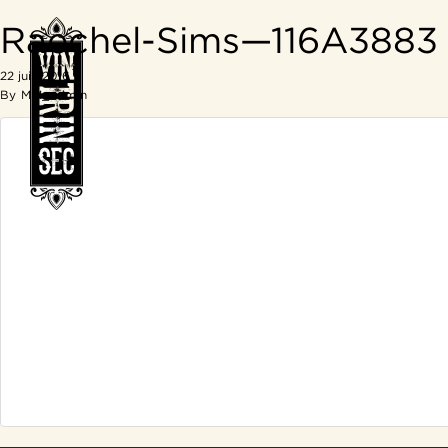
Raechel-Sims—116A3883
22 juin 2016
By
MM_admin