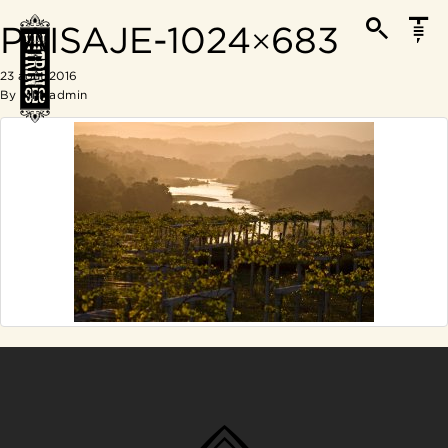
PAISAJE-1024×683
23 août 2016
By
MM_admin