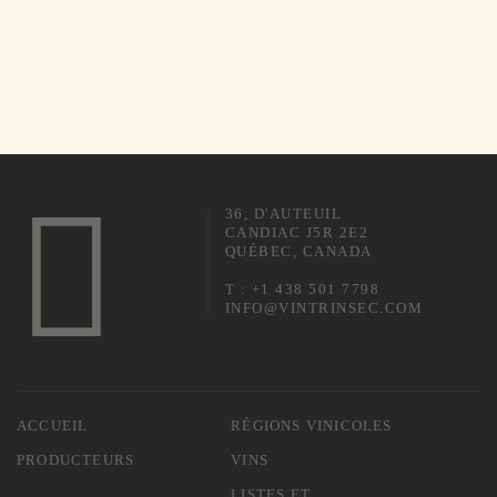
36, D'AUTEUIL
CANDIAC J5R 2E2
QUÉBEC, CANADA
T : +1 438 501 7798
INFO@VINTRINSEC.COM
ACCUEIL
RÉGIONS VINICOLES
PRODUCTEURS
VINS
LISTES ET