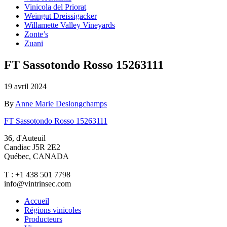
Vinicola del Priorat
Weingut Dreissigacker
Willamette Valley Vineyards
Zonte’s
Zuani
FT Sassotondo Rosso 15263111
19 avril 2024
By
Anne Marie Deslongchamps
FT Sassotondo Rosso 15263111
36, d'Auteuil
Candiac J5R 2E2
Québec, CANADA
T : +1 438 501 7798
info@vintrinsec.com
Accueil
Régions vinicoles
Producteurs