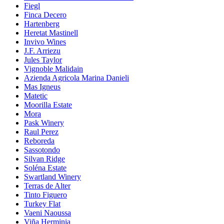
Fiegl
Finca Decero
Hartenberg
Heretat Mastinell
Invivo Wines
J.F. Arriezu
Jules Taylor
Vignoble Malidain
Azienda Agricola Marina Danieli
Mas Igneus
Matetic
Moorilla Estate
Mora
Pask Winery
Raul Perez
Reboreda
Sassotondo
Silvan Ridge
Soléna Estate
Swartland Winery
Terras de Alter
Tinto Figuero
Turkey Flat
Vaeni Naoussa
Viña Herminia