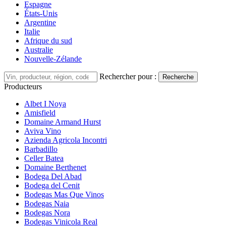
Espagne
États-Unis
Argentine
Italie
Afrique du sud
Australie
Nouvelle-Zélande
Rechercher pour :
Recherche
Producteurs
Albet I Noya
Amisfield
Domaine Armand Hurst
Aviva Vino
Azienda Agricola Incontri
Barbadillo
Celler Batea
Domaine Berthenet
Bodega Del Abad
Bodega del Cenit
Bodegas Mas Que Vinos
Bodegas Naia
Bodegas Nora
Bodegas Vinicola Real