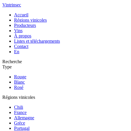
Vintrinsec
Accueil
Régions vinicoles
Producteurs
Vins
À propos
Listes et téléchargements
Contact
En
Recherche
Type
Rouge
Blanc
Rosé
Régions vinicoles
Chili
France
Allemagne
Grèce
Portugal