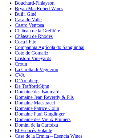
Bouchard-Finlayson
Bryan MacRobert Wines
Buil i Giné
Casa do Valle
Castro Ventosa
Château de la Greffière
Château de Rhodes
Coca i Fito
Companhia Agrícola do Sanguinhal
Coto de Gomariz
Cristom Vineyards
Crotin
La Crotta di Vegneron
CVA
D’Arenberg
De Trafford/Sijnn
Domaine des Baumard
Domaine Jean Reverdy & Fils
Domaine Maestracci
Domaine Patrice Colin
Domaine Paul Ginglinger
Domaine des Vieux Pruniers
Domini de la Cartoixa
El Escocés Volante
Casa de la Ermita – Esencia Wines