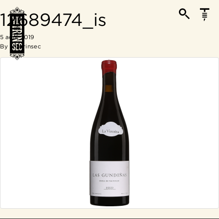
12689474_is
5 août 2019
By
Vintrinsec