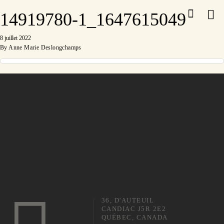
14919780-1_1647615049
8 juillet 2022
By
Anne Marie Deslongchamps
36, D'AUTEUIL
CANDIAC J5R 2E2
QUÉBEC, CANADA