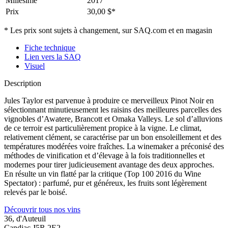
Millésime
2017
Prix
30,00 $*
* Les prix sont sujets à changement, sur SAQ.com et en magasin
Fiche technique
Lien vers la SAQ
Visuel
Description
Jules Taylor est parvenue à produire ce merveilleux Pinot Noir en
sélectionnant minutieusement les raisins des meilleures parcelles des
vignobles d’Awatere, Brancott et Omaka Valleys. Le sol d’alluvions
de ce terroir est particulièrement propice à la vigne. Le climat,
relativement clément, se caractérise par un bon ensoleillement et des
températures modérées voire fraîches. La winemaker a préconisé des
méthodes de vinification et d’élevage à la fois traditionnelles et
modernes pour tirer judicieusement avantage des deux approches.
En résulte un vin flatté par la critique (Top 100 2016 du Wine
Spectator) : parfumé, pur et généreux, les fruits sont légèrement
relevés par le boisé.
Découvrir tous nos vins
36, d'Auteuil
Candiac J5R 2E2