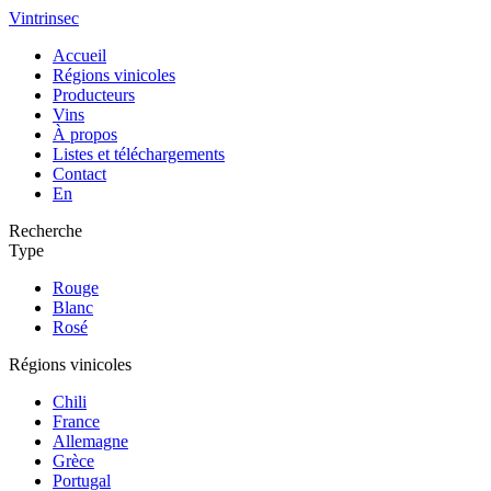
Vintrinsec
Accueil
Régions vinicoles
Producteurs
Vins
À propos
Listes et téléchargements
Contact
En
Recherche
Type
Rouge
Blanc
Rosé
Régions vinicoles
Chili
France
Allemagne
Grèce
Portugal