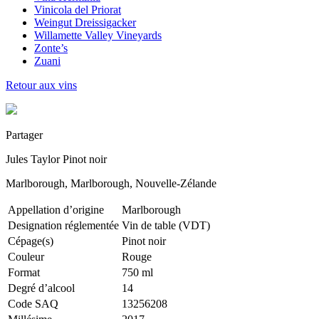
Vinicola del Priorat
Weingut Dreissigacker
Willamette Valley Vineyards
Zonte’s
Zuani
Retour aux vins
Partager
Jules Taylor Pinot noir
Marlborough, Marlborough, Nouvelle-Zélande
Appellation d’origine
Marlborough
Designation réglementée
Vin de table (VDT)
Cépage(s)
Pinot noir
Couleur
Rouge
Format
750 ml
Degré d’alcool
14
Code SAQ
13256208