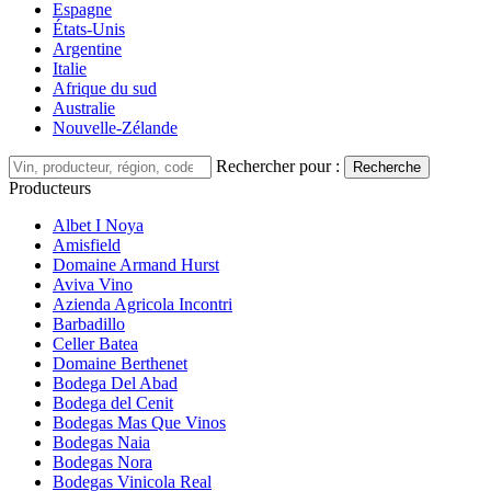
Espagne
États-Unis
Argentine
Italie
Afrique du sud
Australie
Nouvelle-Zélande
Rechercher pour :
Recherche
Producteurs
Albet I Noya
Amisfield
Domaine Armand Hurst
Aviva Vino
Azienda Agricola Incontri
Barbadillo
Celler Batea
Domaine Berthenet
Bodega Del Abad
Bodega del Cenit
Bodegas Mas Que Vinos
Bodegas Naia
Bodegas Nora
Bodegas Vinicola Real