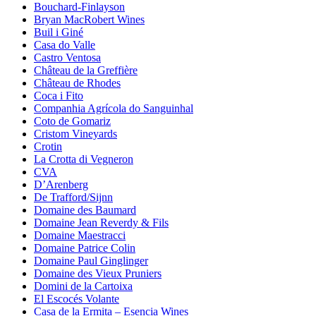
Bouchard-Finlayson
Bryan MacRobert Wines
Buil i Giné
Casa do Valle
Castro Ventosa
Château de la Greffière
Château de Rhodes
Coca i Fito
Companhia Agrícola do Sanguinhal
Coto de Gomariz
Cristom Vineyards
Crotin
La Crotta di Vegneron
CVA
D’Arenberg
De Trafford/Sijnn
Domaine des Baumard
Domaine Jean Reverdy & Fils
Domaine Maestracci
Domaine Patrice Colin
Domaine Paul Ginglinger
Domaine des Vieux Pruniers
Domini de la Cartoixa
El Escocés Volante
Casa de la Ermita – Esencia Wines