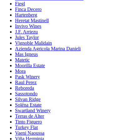
Fiegl
Finca Decero
Hartenberg
Heretat Mastinell
Invivo Wines
J.F. Arriezu
Jules Taylor
Vignoble Malidain
Azienda Agricola Marina Danieli
Mas Igneus
Matetic
Moorilla Estate
Mora
Pask Winery
Raul Perez
Reboreda
Sassotondo
Silvan Ridge
Soléna Estate
Swartland Winery
Terras de Alter
Tinto Figuero
Turkey Flat
Vaeni Naoussa
Viña Herminia