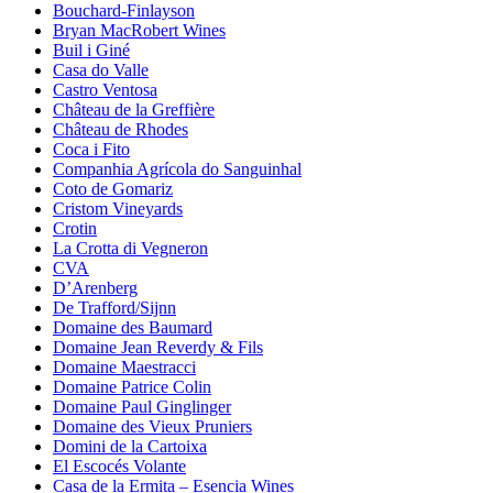
Bouchard-Finlayson
Bryan MacRobert Wines
Buil i Giné
Casa do Valle
Castro Ventosa
Château de la Greffière
Château de Rhodes
Coca i Fito
Companhia Agrícola do Sanguinhal
Coto de Gomariz
Cristom Vineyards
Crotin
La Crotta di Vegneron
CVA
D’Arenberg
De Trafford/Sijnn
Domaine des Baumard
Domaine Jean Reverdy & Fils
Domaine Maestracci
Domaine Patrice Colin
Domaine Paul Ginglinger
Domaine des Vieux Pruniers
Domini de la Cartoixa
El Escocés Volante
Casa de la Ermita – Esencia Wines