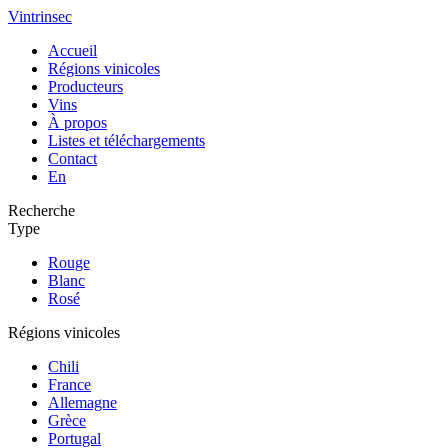
Vintrinsec
Accueil
Régions vinicoles
Producteurs
Vins
À propos
Listes et téléchargements
Contact
En
Recherche
Type
Rouge
Blanc
Rosé
Régions vinicoles
Chili
France
Allemagne
Grèce
Portugal