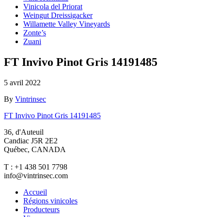
Vinicola del Priorat
Weingut Dreissigacker
Willamette Valley Vineyards
Zonte’s
Zuani
FT Invivo Pinot Gris 14191485
5 avril 2022
By
Vintrinsec
FT Invivo Pinot Gris 14191485
36, d'Auteuil
Candiac J5R 2E2
Québec, CANADA
T : +1 438 501 7798
info@vintrinsec.com
Accueil
Régions vinicoles
Producteurs