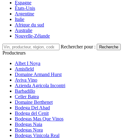
Espagne
États-Unis
Argentine
Italie
Afrique du sud
Australie
Nouvelle-Zélande
Rechercher pour :
Recherche
Producteurs
Albet I Noya
Amisfield
Domaine Armand Hurst
Aviva Vino
Azienda Agricola Incontri
Barbadillo
Celler Batea
Domaine Berthenet
Bodega Del Abad
Bodega del Cenit
Bodegas Mas Que Vinos
Bodegas Naia
Bodegas Nora
Bodegas Vinicola Real