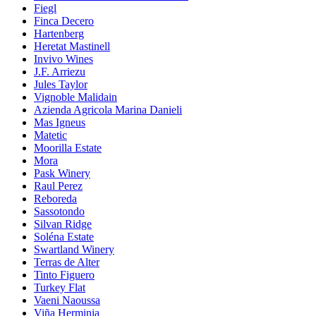
Fiegl
Finca Decero
Hartenberg
Heretat Mastinell
Invivo Wines
J.F. Arriezu
Jules Taylor
Vignoble Malidain
Azienda Agricola Marina Danieli
Mas Igneus
Matetic
Moorilla Estate
Mora
Pask Winery
Raul Perez
Reboreda
Sassotondo
Silvan Ridge
Soléna Estate
Swartland Winery
Terras de Alter
Tinto Figuero
Turkey Flat
Vaeni Naoussa
Viña Herminia