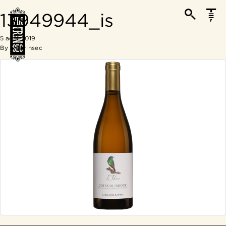
13949944_is
5 août 2019
By
Vintrinsec