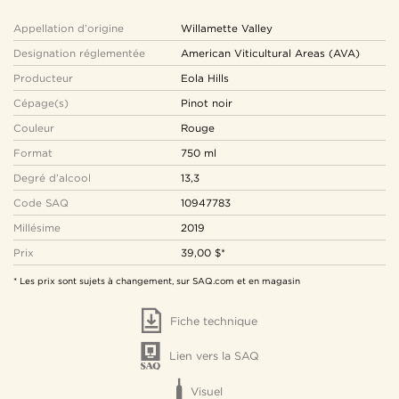
Appellation d’origine
Willamette Valley
Designation réglementée
American Viticultural Areas (AVA)
Producteur
Eola Hills
Cépage(s)
Pinot noir
Couleur
Rouge
Format
750 ml
Degré d’alcool
13,3
Code SAQ
10947783
Millésime
2019
Prix
39,00 $*
* Les prix sont sujets à changement, sur SAQ.com et en magasin
Fiche technique
Lien vers la SAQ
Visuel