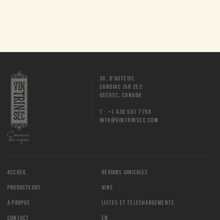
36, D'AUTEUIL
CANDIAC J5R 2E2
QUÉBEC, CANADA
T : +1 438 501 7798
INFO@VINTRINSEC.COM
ACCUEIL
RÉGIONS VINICOLES
PRODUCTEURS
VINS
À PROPOS
LISTES ET TÉLÉCHARGEMENTS
CONTACT
EN