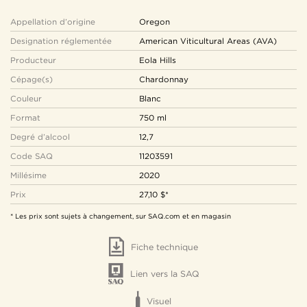
Appellation d’origine
Oregon
Designation réglementée
American Viticultural Areas (AVA)
Producteur
Eola Hills
Cépage(s)
Chardonnay
Couleur
Blanc
Format
750 ml
Degré d’alcool
12,7
Code SAQ
11203591
Millésime
2020
Prix
27,10 $*
* Les prix sont sujets à changement, sur SAQ.com et en magasin
Fiche technique
Lien vers la SAQ
Visuel