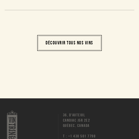
DÉCOUVRIR TOUS NOS VINS
36, D'AUTEUIL
CANDIAC J5R 2E2
QUÉBEC, CANADA
T : +1 438 501 7798