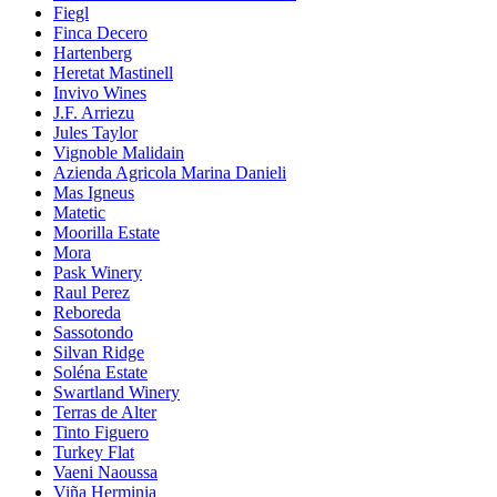
Fiegl
Finca Decero
Hartenberg
Heretat Mastinell
Invivo Wines
J.F. Arriezu
Jules Taylor
Vignoble Malidain
Azienda Agricola Marina Danieli
Mas Igneus
Matetic
Moorilla Estate
Mora
Pask Winery
Raul Perez
Reboreda
Sassotondo
Silvan Ridge
Soléna Estate
Swartland Winery
Terras de Alter
Tinto Figuero
Turkey Flat
Vaeni Naoussa
Viña Herminia