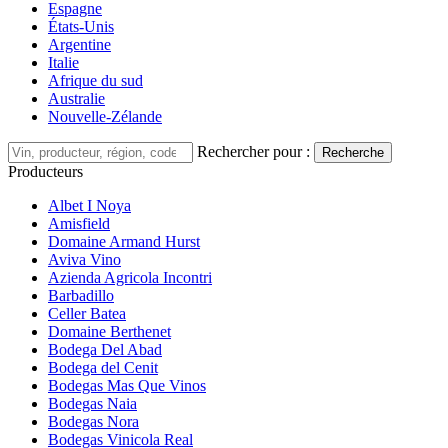
Espagne
États-Unis
Argentine
Italie
Afrique du sud
Australie
Nouvelle-Zélande
Rechercher pour :
Recherche
Producteurs
Albet I Noya
Amisfield
Domaine Armand Hurst
Aviva Vino
Azienda Agricola Incontri
Barbadillo
Celler Batea
Domaine Berthenet
Bodega Del Abad
Bodega del Cenit
Bodegas Mas Que Vinos
Bodegas Naia
Bodegas Nora
Bodegas Vinicola Real