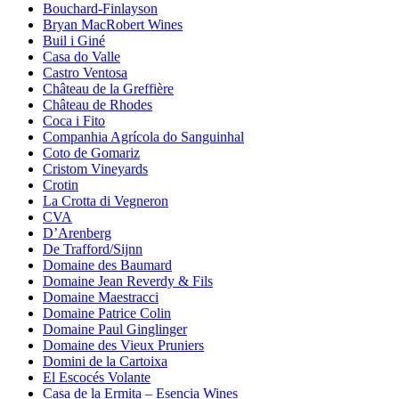
Bouchard-Finlayson
Bryan MacRobert Wines
Buil i Giné
Casa do Valle
Castro Ventosa
Château de la Greffière
Château de Rhodes
Coca i Fito
Companhia Agrícola do Sanguinhal
Coto de Gomariz
Cristom Vineyards
Crotin
La Crotta di Vegneron
CVA
D’Arenberg
De Trafford/Sijnn
Domaine des Baumard
Domaine Jean Reverdy & Fils
Domaine Maestracci
Domaine Patrice Colin
Domaine Paul Ginglinger
Domaine des Vieux Pruniers
Domini de la Cartoixa
El Escocés Volante
Casa de la Ermita – Esencia Wines