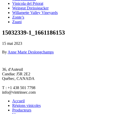
Vinicola del Priorat
Weingut Dreissigacker
Willamette Valley Vineyards
Zonte’s
Zuani
15032339-1_1661186153
15 mai 2023
By
Anne Marie Deslongchamps
36, d'Auteuil
Candiac J5R 2E2
Québec, CANADA
T : +1 438 501 7798
info@vintrinsec.com
Accueil
Régions vinicoles
Producteurs