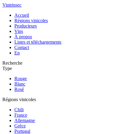
Vintrinsec
Accueil
Régions vinicoles
Producteurs
Vins
À propos
Listes et téléchargements
Contact
En
Recherche
Type
Rouge
Blanc
Rosé
Régions vinicoles
Chili
France
Allemagne
Grèce
Portugal