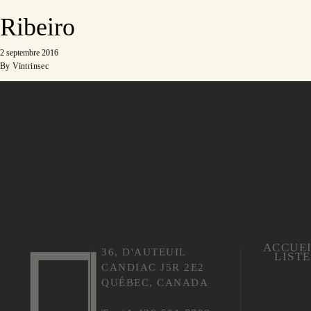
Ribeiro
2 septembre 2016
By
Vintrinsec
ACCUE
36, D'AUTEUIL
LIST
CANDIAC J5R 2E2
QUÉBEC, CANADA