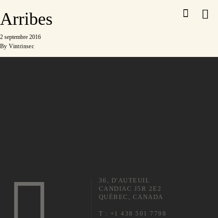
Arribes
2 septembre 2016
By
Vintrinsec
36, D'AUTEUIL
CANDIAC J5R 2E2
QUÉBEC, CANADA
T : +1 438 501 7798