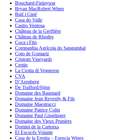
Bouchard-Finlayson
Bryan MacRobert Wines
Buil i Giné
Casa do Valle
Castro Ventosa
Château de la Greffière
Château de Rhodes
Coca i Fito
Companhia Agrícola do Sanguinhal
Coto de Gomariz
Cristom Vineyards
Crotin
La Crotta di Vegneron
CVA
D’Arenberg
De Trafford/Sijnn
Domaine des Baumard
Domaine Jean Reverdy & Fils
Domaine Maestracci
Domaine Patrice Colin
Domaine Paul Ginglinger
Domaine des Vieux Pruniers
Domini de la Cartoixa
El Escocés Volante
Casa de la Ermita – Esencia Wines