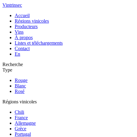
Vintrinsec
Accueil
Régions vinicoles
Producteurs
Vins
À propos
Listes et téléchargements
Contact
En
Recherche
Type
Rouge
Blanc
Rosé
Régions vinicoles
Chili
France
Allemagne
Grèce
Portugal