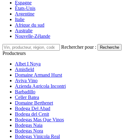
Espagne
États-Unis
Argentine
Italie
Afrique du sud
Australie
Nouvelle-Zélande
Rechercher pour :
Recherche
Producteurs
Albet I Noya
Amisfield
Domaine Armand Hurst
Aviva Vino
Azienda Agricola Incontri
Barbadillo
Celler Batea
Domaine Berthenet
Bodega Del Abad
Bodega del Cenit
Bodegas Mas Que Vinos
Bodegas Naia
Bodegas Nora
Bodegas Vinicola Real