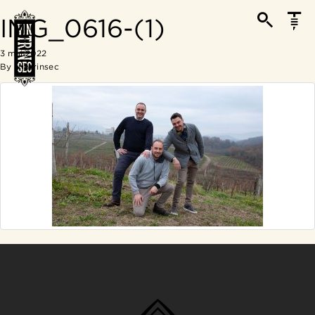
IMG_0616-(1)
3 mai 2022
By
Vintrinsec