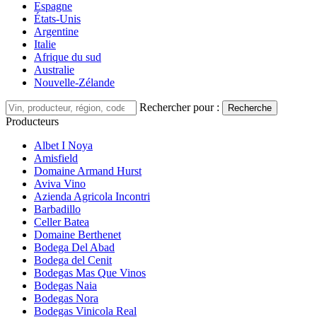
Espagne
États-Unis
Argentine
Italie
Afrique du sud
Australie
Nouvelle-Zélande
Rechercher pour :
Recherche
Producteurs
Albet I Noya
Amisfield
Domaine Armand Hurst
Aviva Vino
Azienda Agricola Incontri
Barbadillo
Celler Batea
Domaine Berthenet
Bodega Del Abad
Bodega del Cenit
Bodegas Mas Que Vinos
Bodegas Naia
Bodegas Nora
Bodegas Vinicola Real