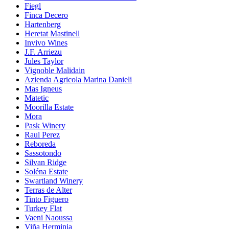
Fiegl
Finca Decero
Hartenberg
Heretat Mastinell
Invivo Wines
J.F. Arriezu
Jules Taylor
Vignoble Malidain
Azienda Agricola Marina Danieli
Mas Igneus
Matetic
Moorilla Estate
Mora
Pask Winery
Raul Perez
Reboreda
Sassotondo
Silvan Ridge
Soléna Estate
Swartland Winery
Terras de Alter
Tinto Figuero
Turkey Flat
Vaeni Naoussa
Viña Herminia