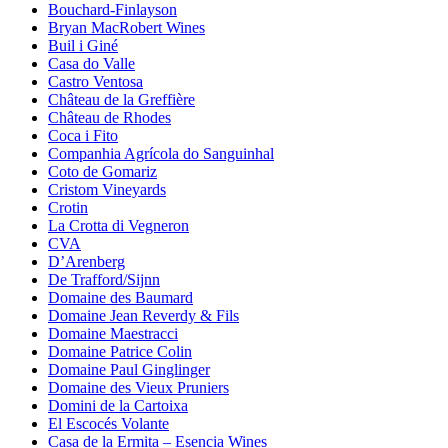
Bouchard-Finlayson
Bryan MacRobert Wines
Buil i Giné
Casa do Valle
Castro Ventosa
Château de la Greffière
Château de Rhodes
Coca i Fito
Companhia Agrícola do Sanguinhal
Coto de Gomariz
Cristom Vineyards
Crotin
La Crotta di Vegneron
CVA
D’Arenberg
De Trafford/Sijnn
Domaine des Baumard
Domaine Jean Reverdy & Fils
Domaine Maestracci
Domaine Patrice Colin
Domaine Paul Ginglinger
Domaine des Vieux Pruniers
Domini de la Cartoixa
El Escocés Volante
Casa de la Ermita – Esencia Wines