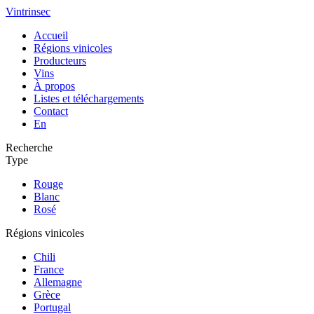
Vintrinsec
Accueil
Régions vinicoles
Producteurs
Vins
À propos
Listes et téléchargements
Contact
En
Recherche
Type
Rouge
Blanc
Rosé
Régions vinicoles
Chili
France
Allemagne
Grèce
Portugal